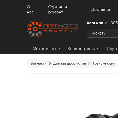
О
Сервис и
Доставка
нас
ремонт
Харьков
(063
Мотоциклы
Квадроциклы
Скут
Запчасти
Для квадроциклов
Трансмиссия