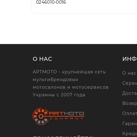
0246010-0016
О НАС
ИНФ
АРТМОТО - крупнейшая сеть
О нас
мультибрендовых
Серви
мотосалонов и мотосервисов
Доста
Украины с 2007 года
Возвр
Опла
Гаран
Кред