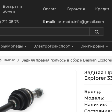
Возврат и
Оплата
Гарантия
Кредит
обмен
) 212 08 76
E-mail:
artmoto.info@gmail.com
еры/Мопеды
Электротранспорт
Экипировка
Задняя правая полуось в сборе Bashan Explorer
Bashan
Задняя Пр
Explorer 3
Бренд:
Модель:
Наличие:
Состояние: