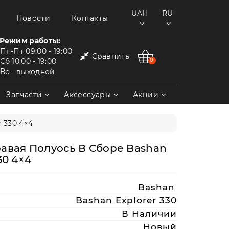
UAH
RU
Новости
Контакты
Режим работы:
Пн-Пт
09:00 - 19:00
Сравнить
Сб
10:00 - 19:00
0
Вс
- выходной
Запчасти
Аксессуары
Акции
 330 4×4
авая Полуось В Сборе Bashan
30 4×4
Bashan
Bashan Explorer 330
В Наличии
Новый