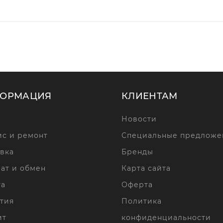
ОРМАЦИЯ
КЛИЕНТАМ
Новости
с и ремонт
Специальные предложе
вка
Бренды
ат и обмен
Карта сайта
та
Оферта
тия
Политика
ит
конфиденциальности