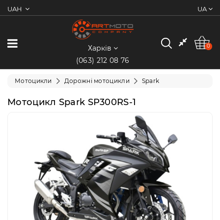
UAH
UA
0
Категорії
0
Харків
(063) 212 08 76
Мотоцикли
Мотоцикли
Дорожні мотоцикли
Spark
Квадроцикли
Мотоцикл Spark SP300RS-1
Скутери/
Мопеди
Електротранспорт
Екіпіювання
Запчастини