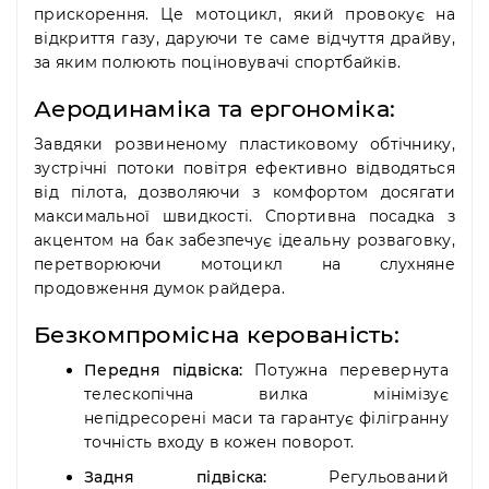
прискорення. Це мотоцикл, який провокує на
відкриття газу, даруючи те саме відчуття драйву,
за яким полюють поціновувачі спортбайків.
Аеродинаміка та ергономіка:
Завдяки розвиненому пластиковому обтічнику,
зустрічні потоки повітря ефективно відводяться
від пілота, дозволяючи з комфортом досягати
максимальної швидкості. Спортивна посадка з
акцентом на бак забезпечує ідеальну розваговку,
перетворюючи мотоцикл на слухняне
продовження думок райдера.
Безкомпромісна керованість:
Передня підвіска:
Потужна перевернута
телескопічна вилка мінімізує
непідресорені маси та гарантує філігранну
точність входу в кожен поворот.
Задня підвіска:
Регульований