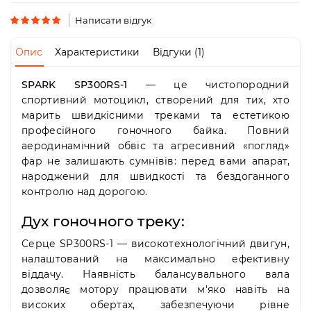
Пн-
Пт
Написати відгук
09:00
-
Опис
Характеристики
Відгуки (1)
19:00
Сб
SPARK SP300RS-1
— це чистопородний
10:00
-
спортивний мотоцикл, створений для тих, хто
19:00
марить швидкісними треками та естетикою
Нд
професійного гоночного байка. Повний
-
аеродинамічний обвіс та агресивний «погляд»
вихідний
фар не залишають сумнівів: перед вами апарат,
народжений для швидкості та бездоганного
контролю над дорогою.
Дух гоночного треку:
Серце SP300RS-1 — високотехнологічний двигун,
налаштований на максимально ефективну
віддачу. Наявність балансувального вала
дозволяє мотору працювати м'яко навіть на
високих обертах, забезпечуючи рівне