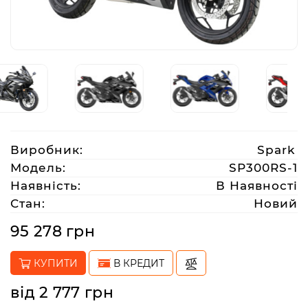
Аксесуари
Акції
Харків
Виробник:
Spark
(063)
Модель:
SP300RS-1
212
Наявність:
В Наявності
08
Стан:
Новий
76
95 278 грн
artmoto.info@gmail.com
КУПИТИ
В КРЕДИТ
Режим
від 2 777 грн
роботи: