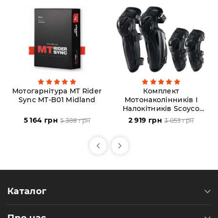
Мотогарнітура MT Rider
Комплект
Sync MT-B01 Midland
Мотонаколінників І
Налокітників Scoyco
K50H50
5 164 грн
2 919 грн
5 388 грн
3 053 грн
Каталог