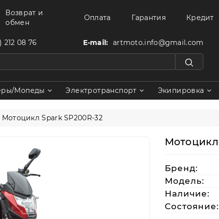
Возврат и
Оплата
Гарантия
Кредит
обмен
) 212 08 76
E-mail:
artmoto.info@gmail.com
еры/Мопеды
Электротранспорт
Экипировка
Мотоцикл Spark SP200R-32
Мотоцикл 
Бренд:
Модель:
Наличие:
Состояние: