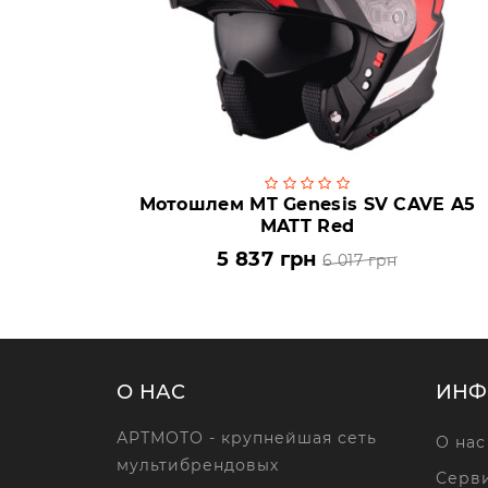
Мотошлем MT Genesis SV CAVE A5
MATT Red
5 837 грн
6 017 грн
О НАС
ИНФ
АРТМОТО - крупнейшая сеть
О нас
мультибрендовых
Серви