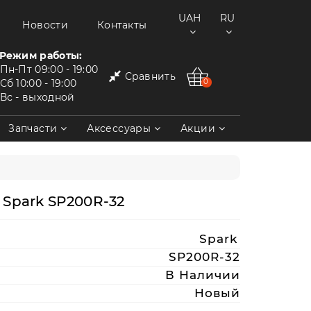
UAH
RU
Новости
Контакты
Режим работы:
Пн-Пт
09:00 - 19:00
Сравнить
Сб
10:00 - 19:00
0
Вс
- выходной
Запчасти
Аксессуары
Акции
Spark SP200R-32
Spark
SP200R-32
В Наличии
Новый