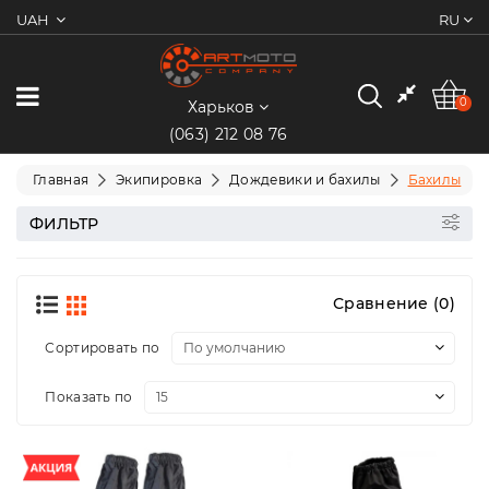
UAH
RU
0
Категории
0
Харьков
(063) 212 08 76
Мотоциклы
Главная
Экипировка
Дождевики и бахилы
Бахилы
Квадроциклы
ФИЛЬТР
Скутеры/
Мопеды
Сравнение (0)
Электротранспорт
Сортировать по
Показать по
Экипировка
Запчасти