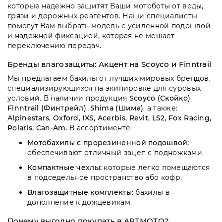
Пн-
которые надежно защитят Ваши мотоботы от воды,
Пт
грязи и дорожных реагентов. Наши специалисты
09:00
помогут Вам выбрать модель с усиленной подошвой
-
и надежной фиксацией, которая не мешает
19:00
переключению передач.
Сб
10:00
Бренды влагозащиты: Акцент на Scoyco и Finntrail
-
Мы предлагаем бахилы от лучших мировых брендов,
19:00
специализирующихся на экипировке для суровых
Вс
условий. В наличии продукция
Scoyco (Скойко)
,
-
Finntrail (Финтрейл)
,
Shima (Шима)
, а также:
выходной
Alpinestars, Oxford, IXS, Acerbis, Revit, LS2, Fox Racing,
Polaris, Can-Am
. В ассортименте:
Мотобахилы с прорезиненной подошвой:
обеспечивают отличный зацеп с подножками.
Компактные чехлы:
которые легко помещаются
в подседельное пространство або кофр.
Влагозащитные комплекты:
бахилы в
дополнение к дождевикам.
Почему выгодно покупать в АРТМОТО?