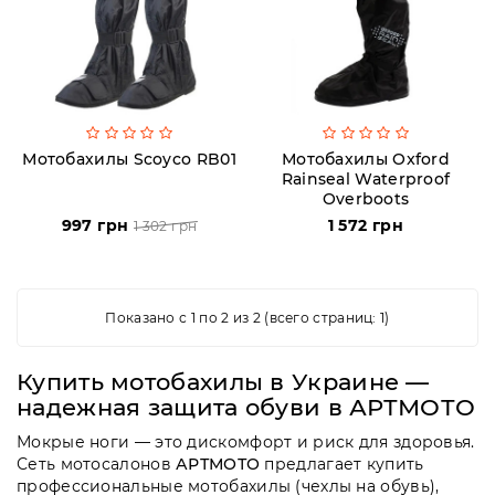
Аксессуары
Акции
Мотобахилы Scoyco RB01
Мотобахилы Oxford
Rainseal Waterproof
Харьков
Overboots
997 грн
1 572 грн
1 302 грн
(063)
212
08
Показано с 1 по 2 из 2 (всего страниц: 1)
76
Купить мотобахилы в Украине —
надежная защита обуви в АРТМОТО
artmoto.info@gmail.com
Мокрые ноги — это дискомфорт и риск для здоровья.
Режим
Сеть мотосалонов
АРТМОТО
предлагает купить
работы:
профессиональные мотобахилы (чехлы на обувь),