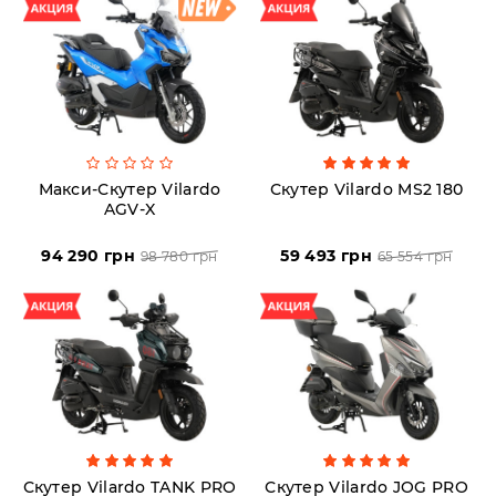
Пн-
Пт
09:00
-
19:00
Сб
10:00
-
19:00
Макси-Скутер Vilardo
Скутер Vilardo MS2 180
Вс
AGV-X
-
выходной
94 290 грн
59 493 грн
98 780 грн
65 554 грн
Скутер Vilardo TANK PRO
Скутер Vilardo JOG PRO