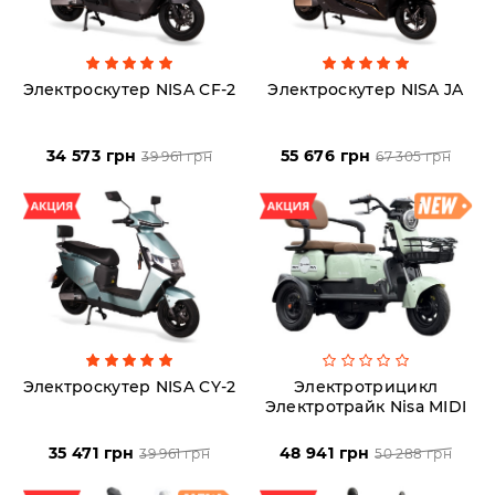
Аксессуары
Электроскутер NISA CF-2
Электроскутер NISA JA
Акции
34 573 грн
55 676 грн
39 961 грн
67 305 грн
Харьков
(063)
212
08
76
Электроскутер NISA CY-2
Электротрицикл
artmoto.info@gmail.com
Электротрайк Nisa MIDI
35 471 грн
48 941 грн
39 961 грн
50 288 грн
Режим
работы: