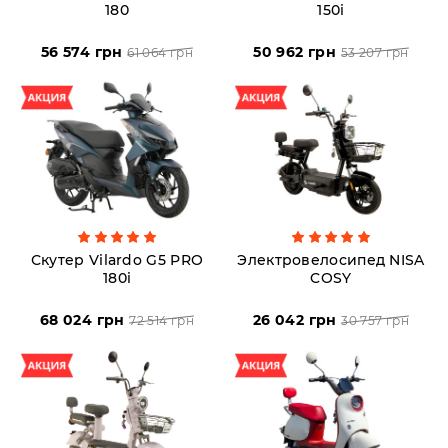
180
150i
56 574 грн
50 962 грн
61 064 грн
53 207 грн
Скутер Vilardo G5 PRO
Электровелосипед NISA
180i
COSY
68 024 грн
26 042 грн
72 514 грн
30 757 грн