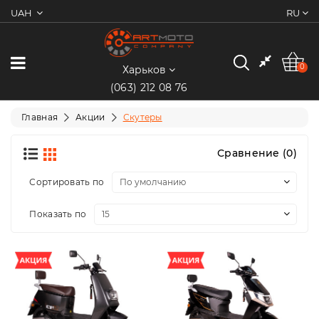
UAH
RU
0
Категории
0
Харьков
(063) 212 08 76
Мотоциклы
Главная
Акции
Скутеры
Квадроциклы
Сравнение (0)
Скутеры/
Сортировать по
Мопеды
Показать по
Электротранспорт
Экипировка
Запчасти