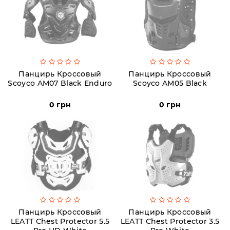
Аксессуары
Акции
Панцирь Кроссовый
Панцирь Кроссовый
Scoyco AM07 Black Enduro
Scoyco AM05 Black
Харьков
0 грн
0 грн
(063)
212
08
76
artmoto.info@gmail.com
Режим
Панцирь Кроссовый
Панцирь Кроссовый
LEATT Chest Protector 5.5
LEATT Chest Protector 3.5
работы: