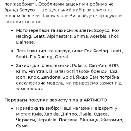
полікарбонат). Особливий акцент ми робимо на
бренд
Scoyco
— це ідеальний вибір за ціною та
рівнем безпеки. Також у нас Ви знайдете продукцію
світових гігантів:
Моточерепахи та захисні жилети:
Scoyco, Fox
Racing, Leatt, Alpinestars, Shima, Acerbis, Thor,
Dainese
.
Легкі панцирі та нагрудники:
Fox Racing, Leatt,
Scott, Fly Racing, Oneal
.
Захист для спецтехніки:
Polaris, Can-Am, BRP,
Klim, Finntrail
. В наявності також бренди:
LS2,
Icon, Knox, Zandona, Spidi
. Якщо Вам потрібна
ексклюзивна модель, ми привеземо захист під
замовлення.
Переваги покупки захисту тіла в АРТМОТО
Примірка та вибір:
Наші магазини відкриті у
містах:
Київ, Харків, Дніпро, Львів, Одеса,
Черкаси, Чернігів, Полтава, Вінниця, Житомир,
Суми
.