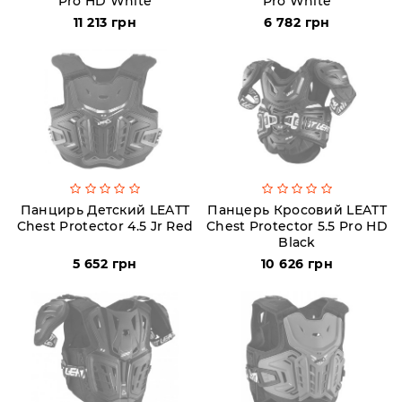
Pro HD White
Pro White
Пн-
Пт
11 213 грн
6 782 грн
09:00
-
19:00
Сб
10:00
-
19:00
Вс
-
выходной
Панцирь Детский LEATT
Панцерь Кросовий LEATT
Chest Protector 4.5 Jr Red
Chest Protector 5.5 Pro HD
Black
5 652 грн
10 626 грн