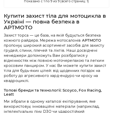
Показано с 1 по 9 из 9 (всего страниц: 1)
Купити захист тіла для мотоцикла в
Україні — повна безпека в
АРТМОТО
Захист торса — це база, на якій будується безпека
кожного райдера. Мережа мотосалонів
АРТМОТО
пропонує широкий асортимент засобів для захисту
грудей, спини, плечей та ліктів. Наші досвідчені
менеджери допоможуть Вам розібратися у
відмінностях між повною моточерепахою та легким
кросовим панциром. У нас Ви можете купити захист
тіла для будь-яких цілей: від щоденних поїздок на
роботу до агресивного хард-ендуро чи кросу на
квадроциклі.
Топові бренди та технології: Scoyco, Fox Racing,
Leatt
Ми зібрали в одному каталозі екіпірування, яке
використовує інноваційні матеріали (наприклад,
інтелектуальну піну D3O чи ударостійкий