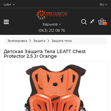
UAH
RU
0
Категории
0
Харьков
(063) 212 08 76
Мотоциклы
Экипировка
Защита
Защита тела
Квадроциклы
Детская Защита Тела LEATT Chest
Protector 2.5 Jr Orange
Скутеры/
Мопеды
Электротранспорт
Экипировка
Запчасти