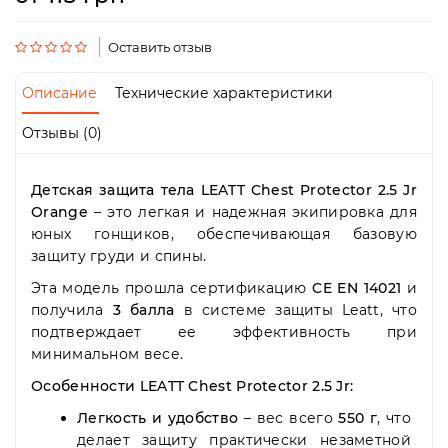
Пн-
Пт
09:00
Оставить отзыв
-
19:00
Описание
Технические характеристики
Сб
10:00
Отзывы (0)
-
19:00
Вс
Детская защита тела LEATT Chest Protector 2.5 Jr
-
Orange
– это легкая и надежная экипировка для
выходной
юных гонщиков, обеспечивающая базовую
защиту груди и спины.
Эта модель прошла сертификацию
CE EN 14021
и
получила
3 балла
в системе защиты Leatt, что
подтверждает ее эффективность при
минимальном весе.
Особенности LEATT Chest Protector 2.5 Jr:
Легкость и удобство
– вес всего
550 г
, что
делает защиту практически незаметной