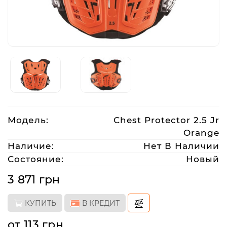
Аксессуары
Акции
Харьков
Модель:
Chest Protector 2.5 Jr
(063)
Orange
212
08
Наличие:
Нет В Наличии
76
Состояние:
Новый
3 871 грн
artmoto.info@gmail.com
КУПИТЬ
В КРЕДИТ
Режим
работы:
от 113 грн