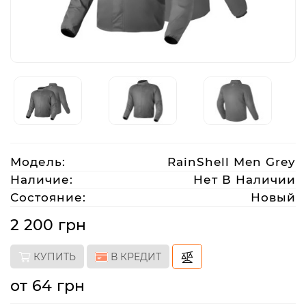
Аксессуары
Акции
Харьков
Модель:
RainShell Men Grey
(063)
212
Наличие:
Нет В Наличии
08
Состояние:
Новый
76
2 200 грн
artmoto.info@gmail.com
КУПИТЬ
В КРЕДИТ
Режим
от 64 грн
работы: