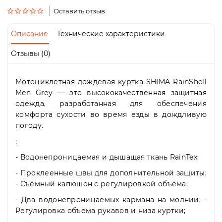
Пн-
Оставить отзыв
Пт
09:00
-
Описание
Технические характеристики
19:00
Сб
Отзывы (0)
10:00
-
19:00
Мотоциклетная дождевая куртка SHIMA RainShell
Вс
Men Grey — это высококачественная защитная
-
одежда, разработанная для обеспечения
выходной
комфорта сухости во время езды в дождливую
погоду.
:
- Водонепроницаемая и дышащая ткань RainTex;
- Проклеенные швы для дополнительной защиты;
- Съёмный капюшон с регулировкой объёма;
- Два водонепроницаемых кармана на молнии; -
Регулировка объёма рукавов и низа куртки;