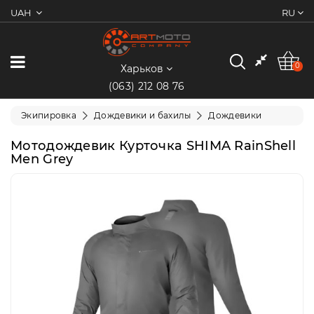
UAH
RU
0
Категории
0
Харьков
(063) 212 08 76
Мотоциклы
Экипировка
Дождевики и бахилы
Дождевики
Квадроциклы
Мотодождевик Курточка SHIMA RainShell
Men Grey
Скутеры/
Мопеды
Электротранспорт
Экипировка
Запчасти