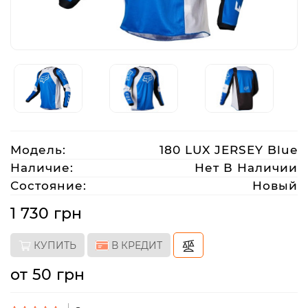
Аксессуары
Акции
Харьков
Модель:
180 LUX JERSEY Blue
(063)
Наличие:
Нет В Наличии
212
Состояние:
Новый
08
76
1 730 грн
КУПИТЬ
В КРЕДИТ
artmoto.info@gmail.com
от 50 грн
Режим
работы: