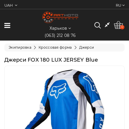
UAH
RU
0
Категории
0
Харьков
(063) 212 08 76
Мотоциклы
Экипировка
Кроссовая форма
Джерси
Квадроциклы
Джерси FOX 180 LUX JERSEY Blue
Скутеры/
Мопеды
Электротранспорт
Экипировка
Запчасти