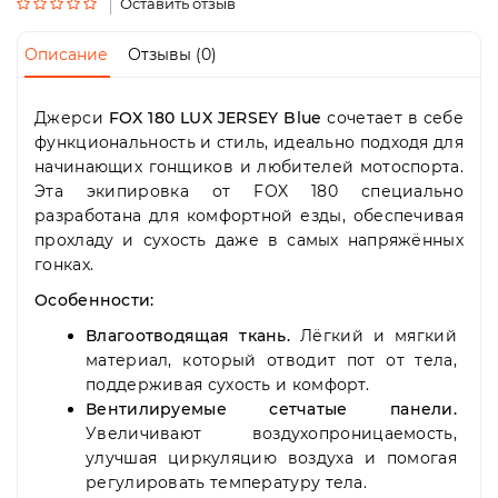
Пн-
Оставить отзыв
Пт
09:00
Описание
Отзывы (0)
-
19:00
Сб
Джерси
FOX 180 LUX JERSEY Blue
сочетает в себе
10:00
функциональность и стиль, идеально подходя для
-
начинающих гонщиков и любителей мотоспорта.
19:00
Эта экипировка от FOX 180 специально
Вс
разработана для комфортной езды, обеспечивая
-
прохладу и сухость даже в самых напряжённых
выходной
гонках.
Особенности:
Влагоотводящая ткань.
Лёгкий и мягкий
материал, который отводит пот от тела,
поддерживая сухость и комфорт.
Вентилируемые сетчатые панели.
Увеличивают воздухопроницаемость,
улучшая циркуляцию воздуха и помогая
регулировать температуру тела.