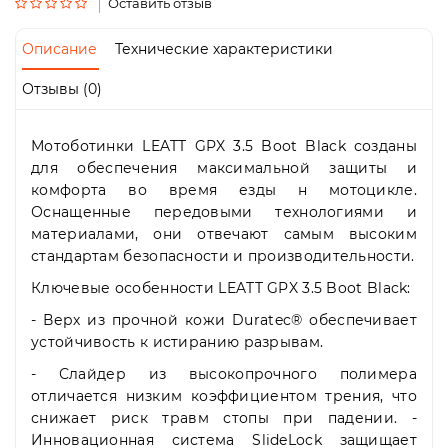
Пн-
Оставить отзыв
Пт
09:00
Описание
Технические характеристики
-
19:00
Отзывы (0)
Сб
10:00
-
Мотоботинки LEATT GPX 3.5 Boot Black созданы
19:00
для обеспечения максимальной защиты и
Вс
комфорта во время езды н мотоцикле.
-
Оснащенные передовыми технологиями и
выходной
материалами, они отвечают самым высоким
стандартам безопасности и производительности.
Ключевые особенности LEATT GPX 3.5 Boot Black:
- Верх из прочной кожи Duratec® обеспечивает
устойчивость к истиранию разрывам.
- Слайдер из высокопрочного полимера
отличается низким коэффициентом трения, что
снижает риск травм стопы при падении. -
Инновационная система SlideLock защищает