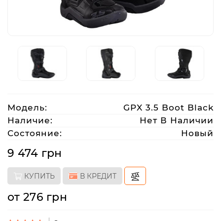
Аксессуары
Акции
Харьков
Модель:
GPX 3.5 Boot Black
(063)
Наличие:
Нет В Наличии
212
Состояние:
Новый
08
76
9 474 грн
КУПИТЬ
В КРЕДИТ
artmoto.info@gmail.com
от 276 грн
Режим
работы: