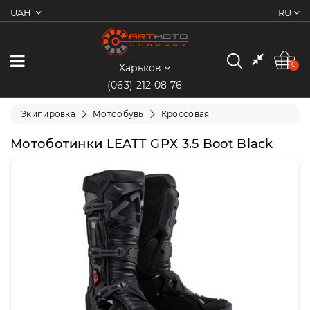
UAH
RU
0
Категории
0
Харьков
(063) 212 08 76
Мотоциклы
Экипировка
Мотообувь
Кроссовая
Квадроциклы
Мотоботинки LEATT GPX 3.5 Boot Black
Скутеры/
Мопеды
Электротранспорт
Экипировка
Запчасти