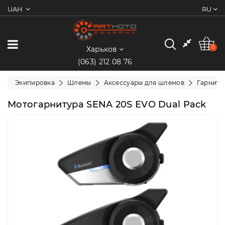
UAH
RU
0
Категории
0
Харьков
(063) 212 08 76
Мотоциклы
Экипировка
Шлемы
Аксессуары для шлемов
Гарниту
Квадроциклы
Мотогарнитура SENA 20S EVO Dual Pack
Скутеры/
Мопеды
Электротранспорт
Экипировка
Запчасти