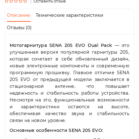
Пн-
Оставить отзыв
Пт
09:00
Описание
Технические характеристики
-
19:00
Отзывы (0)
Сб
10:00
-
Мотогарнитура SENA 20S EVO Dual Pack
— это
19:00
улучшенная версия популярной гарнитуры 20S,
Вс
которая сочетает в себе обновленный дизайн,
-
новые электронные компоненты и современную
выходной
программную прошивку. Главное отличие SENA
20S EVO от предыдущей модели заключается в
стационарной антенне, что повышает
надежность и стабильность работы устройства.
Несмотря на это, функциональные возможности
и характеристики остаются на высоте,
обеспечивая качество звука и стабильность
связи на новом уровне.
Основные особенности SENA 20S EVO: