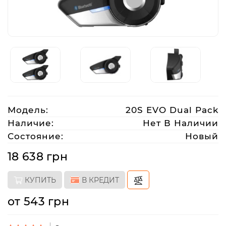
Аксессуары
Акции
Харьков
Модель:
20S EVO Dual Pack
(063)
Наличие:
Нет В Наличии
212
Состояние:
Новый
08
76
18 638 грн
КУПИТЬ
В КРЕДИТ
artmoto.info@gmail.com
от 543 грн
Режим
работы: