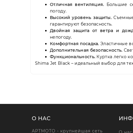
Отличная вентиляция.
Большие се
погоду.
Высокий уровень защиты.
Съемные 
гарантируют безопасность.
Двойная защита от ветра и дожд
непогоду.
Комфортная посадка.
Эластичные вс
Дополнительная безопасность.
Свет
Функциональность.
Куртка легко к
Shima Jet Black – идеальный выбор для те
О НАС
ИНФ
АРТМОТО - крупнейшая сеть
О нас