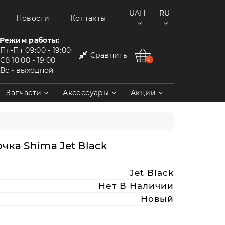
UAH
RU
Новости
Контакты
Режим работы:
Пн-Пт
09:00 - 19:00
Сравнить
Сб
10:00 - 19:00
0
Вс
- выходной
Запчасти
Аксессуары
Акции
чка Shima Jet Black
Jet Black
Нет В Наличии
Новый