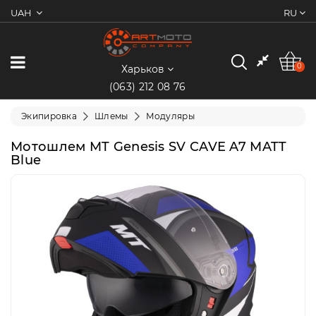
UAH
RU
0
Категории
0
Харьков
(063) 212 08 76
Мотоциклы
Экипировка
Шлемы
Модуляры
Квадроциклы
Мотошлем MT Genesis SV CAVE A7 MATT
Blue
Скутеры/
Мопеды
Электротранспорт
Экипировка
Запчасти