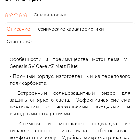
Пн-
Пт
09:00
Оставить отзыв
-
19:00
Описание
Технические характеристики
Сб
10:00
Отзывы (0)
-
19:00
Вс
Особенности и преимущества мотошлема MT
-
Genesis SV Cave A7 Matt Blue:
выходной
- Прочный корпус, изготовленный из передового
поликарбоната.
- Встроенный солнцезащитный визор для
защиты от яркого света. - Эффективная система
вентиляции с несколькими входными и
выходными отверстиями.
- Съемная и моющаяся подкладка из
гипаллергенного материала обеспечивает
комфорт и гигиену. - Удобная микрометрическая