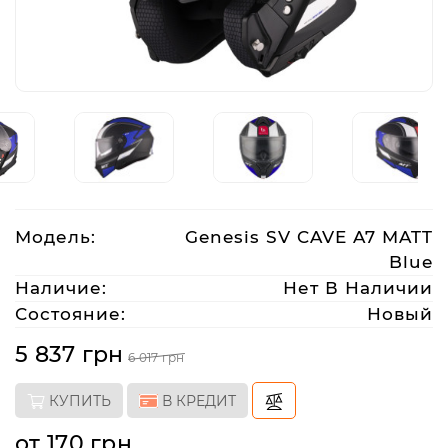
Аксессуары
Акции
Харьков
Модель:
Genesis SV CAVE A7 MATT
(063)
Blue
212
08
Наличие:
Нет В Наличии
76
Состояние:
Новый
5 837 грн
6 017 грн
artmoto.info@gmail.com
КУПИТЬ
В КРЕДИТ
Режим
работы:
от 170 грн