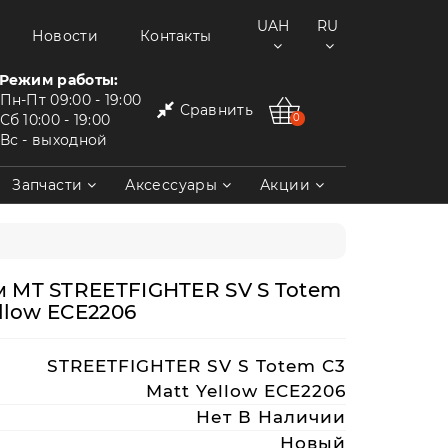
UAH
RU
Новости
Контакты
Режим работы:
Пн-Пт
09:00 - 19:00
Сравнить
Сб
10:00 - 19:00
0
Вс
- выходной
Запчасти
Аксессуары
Акции
 MT STREETFIGHTER SV S Totem
ellow ECE2206
STREETFIGHTER SV S Totem C3
Matt Yellow ECE2206
Нет В Наличии
Новый