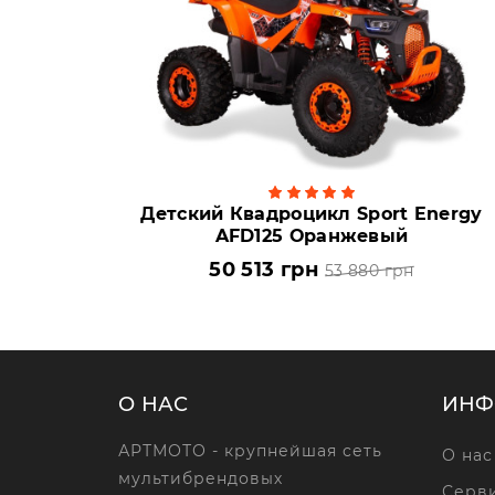
Детский Квадроцикл Sport Energy
AFD125 Оранжевый
50 513 грн
53 880 грн
О НАС
ИНФ
АРТМОТО - крупнейшая сеть
О нас
мультибрендовых
Серви