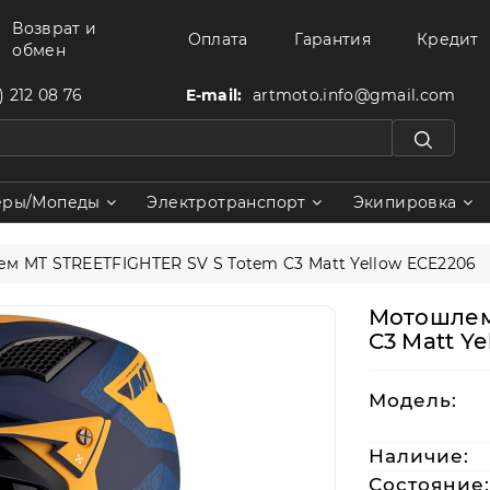
Возврат и
Оплата
Гарантия
Кредит
обмен
) 212 08 76
E-mail:
artmoto.info@gmail.com
еры/Мопеды
Электротранспорт
Экипировка
м MT STREETFIGHTER SV S Totem C3 Matt Yellow ECE2206
Мотошлем
C3 Matt Y
Модель:
Наличие:
Состояние: