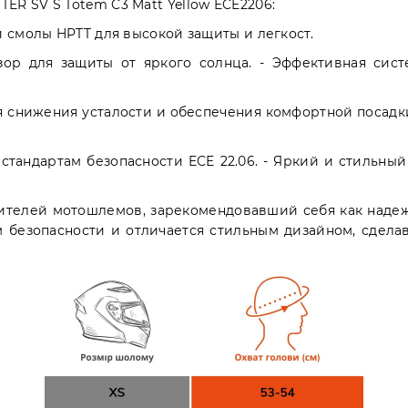
R SV S Totem C3 Matt Yellow ECE2206:
 смолы HPTT для высокой защиты и легкост.
ор для защиты от яркого солнца. - Эффективная сис
ля снижения усталости и обеспечения комфортной посадк
стандартам безопасности ECE 22.06. - Яркий и стильн
дителей мотошлемов, зарекомендовавший себя как наде
 безопасности и отличается стильным дизайном, сдел