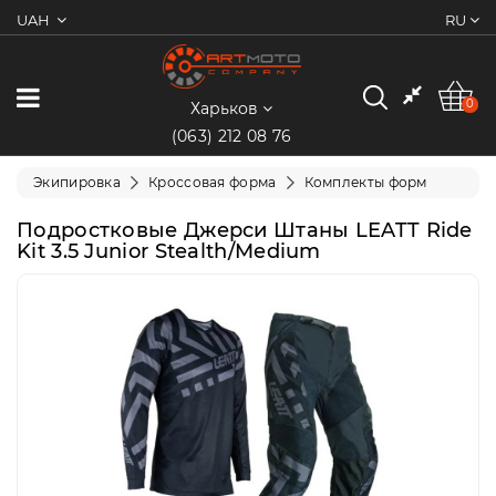
UAH
RU
0
Категории
0
Харьков
(063) 212 08 76
Мотоциклы
Экипировка
Кроссовая форма
Комплекты форм
Квадроциклы
Подростковые Джерси Штаны LEATT Ride
Kit 3.5 Junior Stealth/Medium
Скутеры/
Мопеды
Электротранспорт
Экипировка
Запчасти