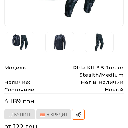
Аксессуары
Акции
Харьков
Модель:
Ride Kit 3.5 Junior
(063)
Stealth/Medium
212
08
Наличие:
Нет В Наличии
76
Состояние:
Новый
4 189 грн
artmoto.info@gmail.com
КУПИТЬ
В КРЕДИТ
Режим
работы:
от 122 грн