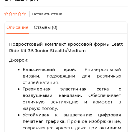
Пн-
Пт
09:00
Оставить отзыв
-
19:00
Описание
Отзывы (0)
Сб
10:00
-
Подростковый комплект кроссовой формы Leatt
19:00
Ride Kit 3.5 Junior Stealth/Medium
Вс
-
Джерси:
выходной
Классический крой.
Универсальный
дизайн, подходящий для различных
стилей катания.
Трехмерная эластичная сетка с
воздушными каналами.
Обеспечивает
отличную вентиляцию и комфорт в
жаркую погоду.
Устойчивая к выцветанию цифровая
печатная графика.
Прочное изображение,
сохраняющее яркость даже при активном