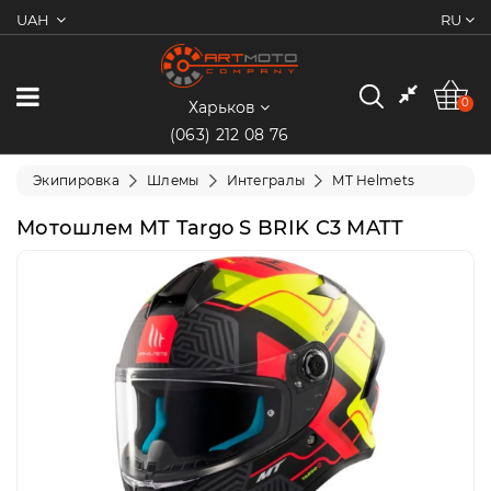
UAH
RU
0
Категории
0
Харьков
(063) 212 08 76
Мотоциклы
Экипировка
Шлемы
Интегралы
MT Helmets
Квадроциклы
Мотошлем MT Targo S BRIK C3 MATT
Скутеры/
Мопеды
Электротранспорт
Экипировка
Запчасти