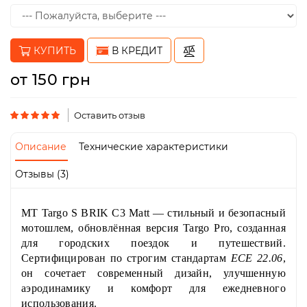
Пн-
Пт
09:00
-
КУПИТЬ
В КРЕДИТ
19:00
Сб
от 150 грн
10:00
-
19:00
Оставить отзыв
Вс
-
Описание
Технические характеристики
выходной
Отзывы (3)
MT Targo S BRIK C3 Matt
— стильный и безопасный
мотошлем, обновлённая версия Targo Pro, созданная
для городских поездок и путешествий.
Сертифицирован по строгим стандартам
ECE 22.06
,
он сочетает современный дизайн, улучшенную
аэродинамику и комфорт для ежедневного
использования.