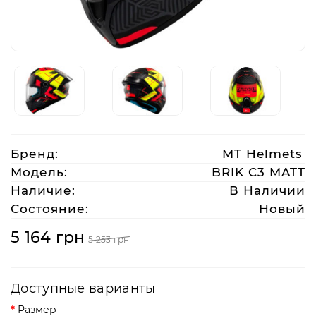
Аксессуары
Акции
Харьков
Бренд:
MT Helmets
(063)
Модель:
BRIK C3 MATT
212
Наличие:
В Наличии
08
Состояние:
Новый
76
5 164 грн
5 253 грн
artmoto.info@gmail.com
Доступные варианты
Режим
работы:
Размер