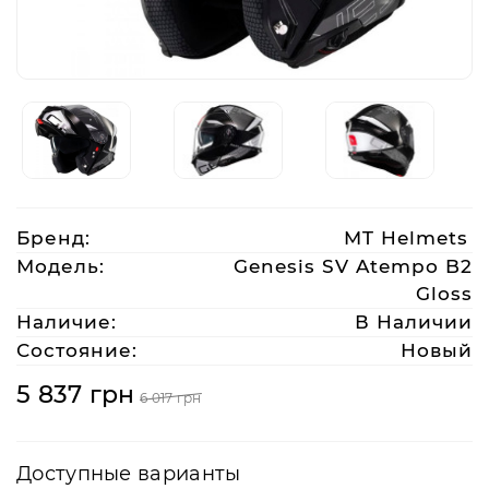
Аксессуары
Акции
Харьков
Бренд:
MT Helmets
(063)
Модель:
Genesis SV Atempo B2
212
Gloss
08
Наличие:
В Наличии
76
Состояние:
Новый
5 837 грн
6 017 грн
artmoto.info@gmail.com
Режим
Доступные варианты
работы: