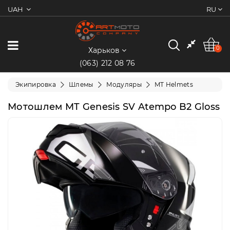
UAH
RU
0
Категории
0
Харьков
(063) 212 08 76
Мотоциклы
Экипировка
Шлемы
Модуляры
MT Helmets
Квадроциклы
Мотошлем MT Genesis SV Atempo B2 Gloss
Скутеры/
Мопеды
Электротранспорт
Экипировка
Запчасти