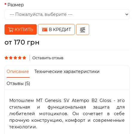
Пн-
Размер
Пт
09:00
-
19:00
КУПИТЬ
В КРЕДИТ
Сб
10:00
от 170 грн
-
19:00
Вс
Оставить отзыв
-
выходной
Описание
Технические характеристики
Отзывы (5)
Мотошлем MT Genesis SV Atempo B2 Gloss - это
стильная и функциональная защита для
любителей мотоциклов. Он сочетает в себе
прочную конструкцию, комфорт и современные
технологии.