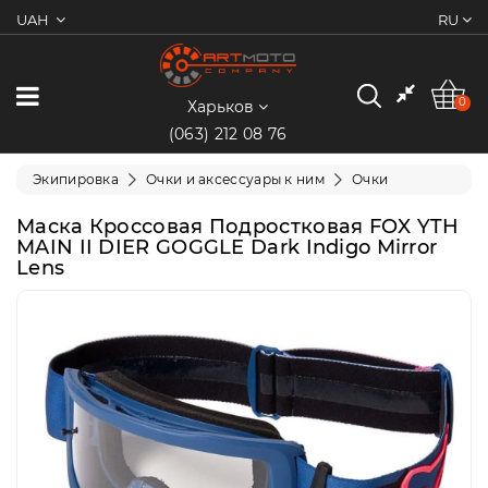
UAH
RU
0
Категории
0
Харьков
(063) 212 08 76
Мотоциклы
Экипировка
Очки и аксессуары к ним
Очки
Квадроциклы
Маска Кроссовая Подростковая FOX YTH
MAIN II DIER GOGGLE Dark Indigo Mirror
Lens
Скутеры/
Мопеды
Электротранспорт
Экипировка
Запчасти