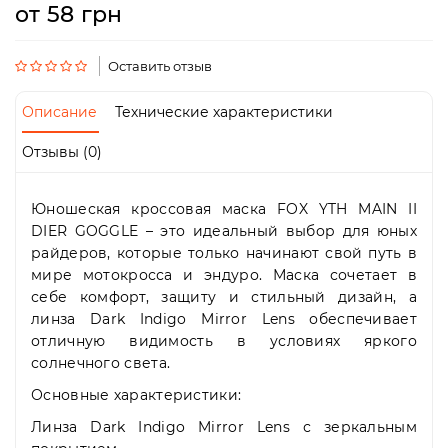
Пн-
от 58 грн
Пт
09:00
-
Оставить отзыв
19:00
Сб
Описание
Технические характеристики
10:00
-
Отзывы (0)
19:00
Вс
-
Юношеская кроссовая маска FOX YTH MAIN II
выходной
DIER GOGGLE – это идеальный выбор для юных
райдеров, которые только начинают свой путь в
мире мотокросса и эндуро. Маска сочетает в
себе комфорт, защиту и стильный дизайн, а
линза Dark Indigo Mirror Lens обеспечивает
отличную видимость в условиях яркого
солнечного света.
Основные характеристики:
Линза Dark Indigo Mirror Lens с зеркальным