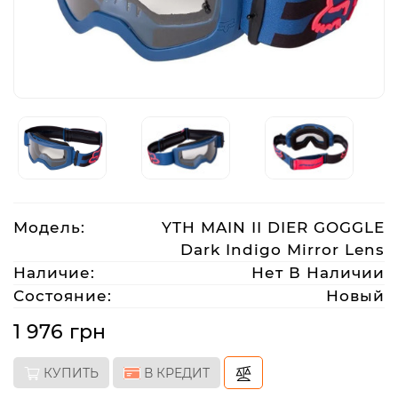
Аксессуары
Акции
Харьков
(063)
Модель:
YTH MAIN II DIER GOGGLE
212
Dark Indigo Mirror Lens
08
76
Наличие:
Нет В Наличии
Состояние:
Новый
artmoto.info@gmail.com
1 976 грн
Режим
КУПИТЬ
В КРЕДИТ
работы: