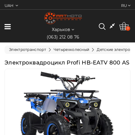
UAH
RU
0
Категории
0
Харьков
(063) 212 08 76
Мотоциклы
Электротранспорт
Четырехколесный
Детские электрок
Квадроциклы
Электроквадроцикл Profi HB-EATV 800 AS
Скутеры/
Мопеды
Электротранспорт
Экипировка
Запчасти