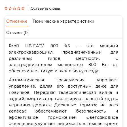
Пн-
Пт
Оставить отзыв
09:00
-
Описание
Технические характеристики
19:00
Сб
Отзывы (0)
10:00
-
Profi HB-EATV 800 AS — это мощный
19:00
Вс
электроквадроцикл, предназначенный для
-
различных типов местности. С
выходной
электродвигателем мощностью 800 Вт, он
обеспечивает тихую и экологичную езду.
Автоматическая трансмиссия упрощает
управление, делая его доступным даже для
новичков. Передняя телескопическая вилка и
задний амортизатор гарантируют плавный ход на
неровных дорогах. Дисковые тормоза на всех
колёсах обеспечивают безопасность и
эффективное торможение. Светодиодное
освещение улучшает видимость в тёмное время