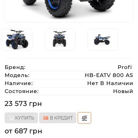
Аксессуары
Акции
Харьков
Бренд:
Profi
(063)
Модель:
HB-EATV 800 AS
212
Наличие:
Нет В Наличии
08
Состояние:
Новый
76
23 573 грн
artmoto.info@gmail.com
КУПИТЬ
В КРЕДИТ
Режим
от 687 грн
работы: