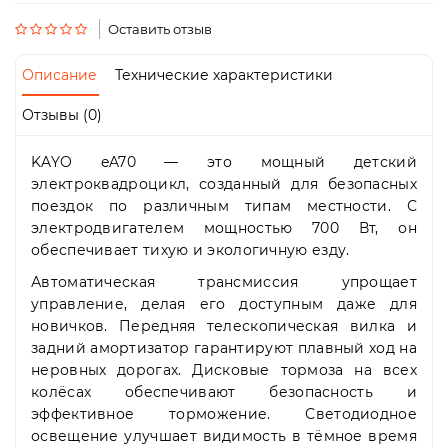
Пн-
Пт
Оставить отзыв
09:00
-
Описание
Технические характеристики
19:00
Сб
Отзывы (0)
10:00
-
KAYO eA70 — это мощный детский
19:00
Вс
электроквадроцикл, созданный для безопасных
-
поездок по различным типам местности. С
выходной
электродвигателем мощностью 700 Вт, он
обеспечивает тихую и экологичную езду.
Автоматическая трансмиссия упрощает
управление, делая его доступным даже для
новичков. Передняя телескопическая вилка и
задний амортизатор гарантируют плавный ход на
неровных дорогах. Дисковые тормоза на всех
колёсах обеспечивают безопасность и
эффективное торможение. Светодиодное
освещение улучшает видимость в тёмное время