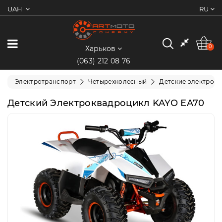
UAH
RU
0
Категории
0
Харьков
(063) 212 08 76
Мотоциклы
Электротранспорт
Четырехколесный
Детские электрок
Квадроциклы
Детский Электроквадроцикл KAYO EA70
Скутеры/
Мопеды
Электротранспорт
Экипировка
Запчасти