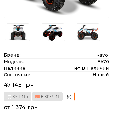
Аксессуары
Акции
Харьков
Бренд:
Kayo
(063)
Модель:
EA70
212
Наличие:
Нет В Наличии
08
Состояние:
Новый
76
47 145 грн
artmoto.info@gmail.com
КУПИТЬ
В КРЕДИТ
Режим
от 1 374 грн
работы: