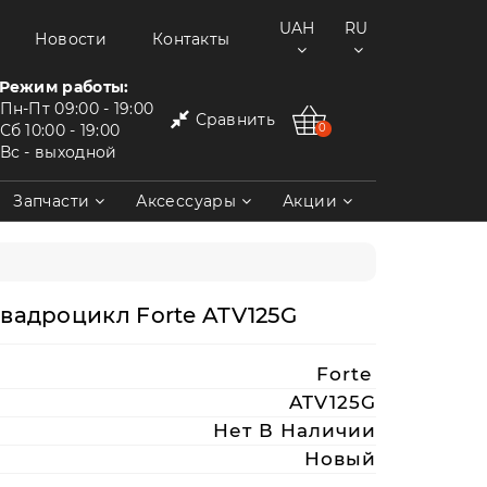
UAH
RU
Новости
Контакты
Режим работы:
Пн-Пт
09:00 - 19:00
Сравнить
Сб
10:00 - 19:00
0
Вс
- выходной
Запчасти
Аксессуары
Акции
вадроцикл Forte ATV125G
Forte
ATV125G
Нет В Наличии
Новый