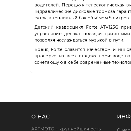
водителей. Передняя телескопическая в
Гидравлические дисковые тормоза гаран
суток, а топливный бак объёмом 5 литров 
Детский квадроцикл Forte ATV125G пр
управление делают поездки приятными 
позволяя наслаждаться музыкой в пути.
Бренд Forte славится качеством и инно
проверке на всех стадиях производства
сочетающую в себе современные технолог
О НАС
ИНФ
АРТМОТО - крупнейшая сеть
О нас