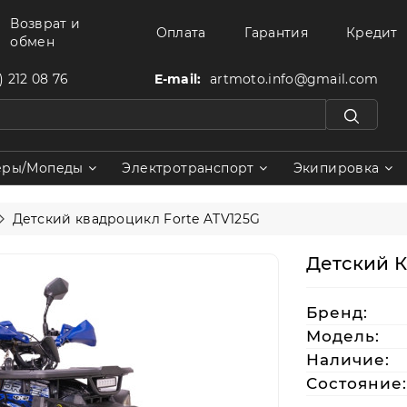
Возврат и
Оплата
Гарантия
Кредит
обмен
) 212 08 76
E-mail:
artmoto.info@gmail.com
еры/Мопеды
Электротранспорт
Экипировка
Детский квадроцикл Forte ATV125G
Детский К
Бренд:
Модель:
Наличие:
Состояние: