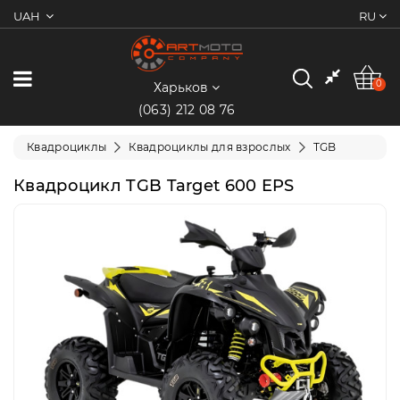
UAH
RU
0
Категории
0
Харьков
(063) 212 08 76
Мотоциклы
Квадроциклы
Квадроциклы для взрослых
TGB
Квадроциклы
Квадроцикл TGB Target 600 EPS
Скутеры/
Мопеды
Электротранспорт
Экипировка
Запчасти