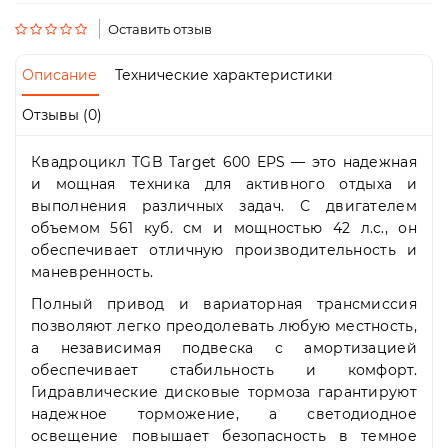
Пн-
Пт
Оставить отзыв
09:00
-
Описание
Технические характеристики
19:00
Сб
Отзывы (0)
10:00
-
Квадроцикл TGB Target 600 EPS — это надежная
19:00
Вс
и мощная техника для активного отдыха и
-
выполнения различных задач. С двигателем
выходной
объемом 561 куб. см и мощностью 42 л.с., он
обеспечивает отличную производительность и
маневренность.
Полный привод и вариаторная трансмиссия
позволяют легко преодолевать любую местность,
а независимая подвеска с амортизацией
обеспечивает стабильность и комфорт.
Гидравлические дисковые тормоза гарантируют
надежное торможение, а светодиодное
освещение повышает безопасность в темное