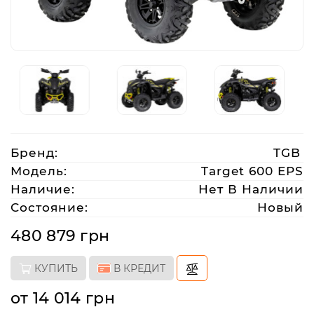
Аксессуары
Акции
Харьков
Бренд:
TGB
(063)
Модель:
Target 600 EPS
212
Наличие:
Нет В Наличии
08
Состояние:
Новый
76
480 879 грн
artmoto.info@gmail.com
КУПИТЬ
В КРЕДИТ
Режим
от 14 014 грн
работы: