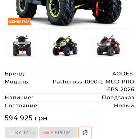
Аксессуары
Акции
Харьков
Бренд:
AODES
(063)
212
Модель:
Pathcross 1000-L MUD PRO
08
EPS 2026
76
Наличие:
Предзаказ
Состояние:
Новый
artmoto.info@gmail.com
594 925 грн
Режим
КУПИТЬ
В КРЕДИТ
работы: