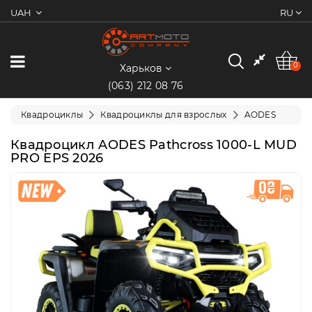
UAH
RU
0
Категории
0
Харьков
(063) 212 08 76
Мотоциклы
Квадроциклы
Квадроциклы для взрослых
AODES
Квадроциклы
Квадроцикл AODES Pathcross 1000-L MUD
PRO EPS 2026
Скутеры/
Мопеды
Электротранспорт
Экипировка
Запчасти