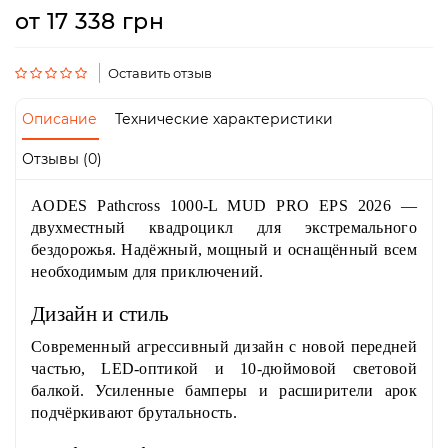
Пн-
от 17 338 грн
Пт
09:00
-
Оставить отзыв
19:00
Сб
Описание
Технические характеристики
10:00
-
Отзывы (0)
19:00
Вс
-
AODES Pathcross 1000-L MUD PRO EPS
2026 —
выходной
двухместный квадроцикл для экстремального
бездорожья. Надёжный, мощный и оснащённый всем
необходимым для приключений.
Дизайн и стиль
Современный агрессивный дизайн с новой передней
частью, LED-оптикой и 10-дюймовой световой
балкой. Усиленные бамперы и расширители арок
подчёркивают брутальность.