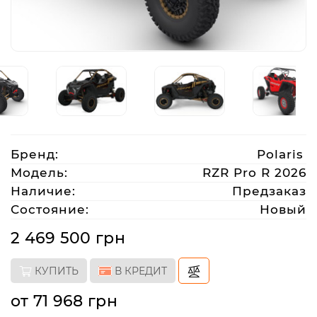
Аксессуары
Акции
Харьков
Бренд:
Polaris
(063)
Модель:
RZR Pro R 2026
212
Наличие:
Предзаказ
08
Состояние:
Новый
76
2 469 500 грн
artmoto.info@gmail.com
КУПИТЬ
В КРЕДИТ
Режим
от 71 968 грн
работы: