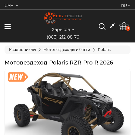
UAH
RU
0
Категории
0
Харьков
(063) 212 08 76
Мотоциклы
Квадроциклы
Мотовездеходы и багги
Polaris
Квадроциклы
Мотовездеход Polaris RZR Pro R 2026
Скутеры/
Мопеды
Электротранспорт
Экипировка
Запчасти