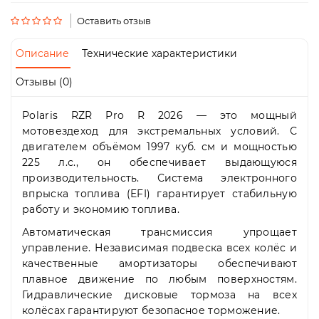
Пн-
Пт
Оставить отзыв
09:00
-
Описание
Технические характеристики
19:00
Сб
Отзывы (0)
10:00
-
Polaris RZR Pro R 2026 — это мощный
19:00
Вс
мотовездеход для экстремальных условий. С
-
двигателем объёмом 1997 куб. см и мощностью
выходной
225 л.с., он обеспечивает выдающуюся
производительность. Система электронного
впрыска топлива (EFI) гарантирует стабильную
работу и экономию топлива.
Автоматическая трансмиссия упрощает
управление. Независимая подвеска всех колёс и
качественные амортизаторы обеспечивают
плавное движение по любым поверхностям.
Гидравлические дисковые тормоза на всех
колёсах гарантируют безопасное торможение.