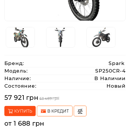
Аксессуары
Акции
Харьков
Бренд:
Spark
(063)
Модель:
SP250CR-4
212
Наличие:
В Наличии
08
Состояние:
Новый
76
57 921 грн
63 489 грн
artmoto.info@gmail.com
КУПИТЬ
В КРЕДИТ
Режим
от 1 688 грн
работы: