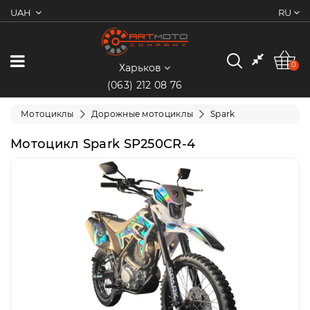
UAH
RU
0
Категории
0
Харьков
(063) 212 08 76
Мотоциклы
Мотоциклы
Дорожные мотоциклы
Spark
Квадроциклы
Мотоцикл Spark SP250CR-4
Скутеры/
Мопеды
Электротранспорт
Экипировка
Запчасти