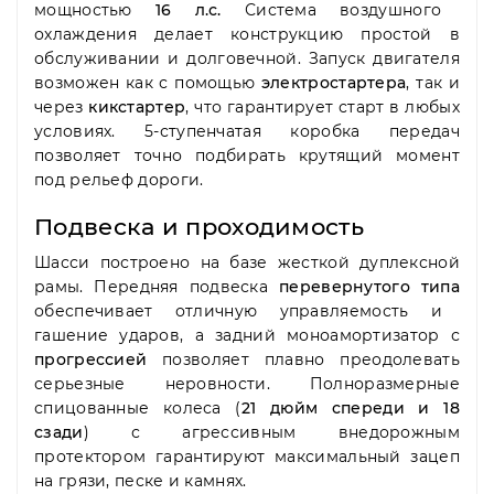
мощностью
16 л.с.
Система воздушного
охлаждения делает конструкцию простой в
обслуживании и долговечной.
Запуск двигателя
возможен как с помощью
электростартера
,
так и
через
кикстартер
,
что гарантирует старт в любых
условиях.
5-ступенчатая коробка передач
позволяет точно подбирать крутящий момент
под рельеф дороги.
Подвеска и проходимость
Шасси построено на базе жесткой дуплексной
рамы.
Передняя подвеска
перевернутого типа
обеспечивает отличную управляемость и
гашение ударов,
а задний моноамортизатор с
прогрессией
позволяет плавно преодолевать
серьезные неровности.
Полноразмерные
спицованные колеса (
21 дюйм спереди и 18
сзади
) с агрессивным внедорожным
протектором гарантируют максимальный зацеп
на грязи,
песке и камнях.