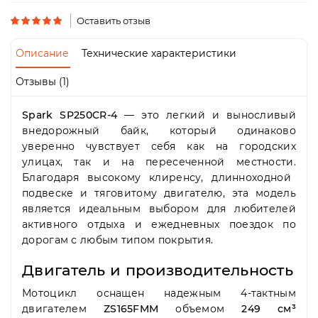
Пн-
Пт
Оставить отзыв
09:00
-
Описание
Технические характеристики
19:00
Сб
Отзывы (1)
10:00
-
Spark SP250CR-4
— это легкий и выносливый
19:00
Вс
внедорожный байк,
который одинаково
-
уверенно чувствует себя как на городских
выходной
улицах,
так и на пересеченной местности.
Благодаря высокому клиренсу,
длинноходной
подвеске и тяговитому двигателю,
эта модель
является идеальным выбором для любителей
активного отдыха и ежедневных поездок по
дорогам с любым типом покрытия.
Двигатель и производительность
Мотоцикл оснащен надежным 4-тактным
двигателем
ZS165FMM
объемом
249 см³