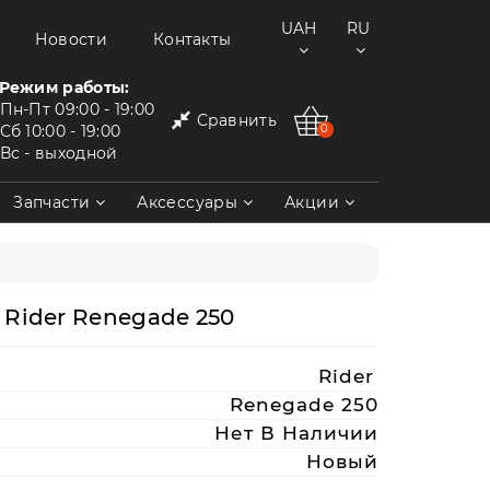
UAH
RU
Новости
Контакты
Режим работы:
Пн-Пт
09:00 - 19:00
Сравнить
Сб
10:00 - 19:00
0
Вс
- выходной
Запчасти
Аксессуары
Акции
Rider Renegade 250
Rider
Renegade 250
Нет В Наличии
Новый