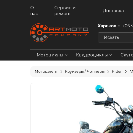
О
Сервис и
Доставка
нас
ремонт
Харьков
(063
Мотоциклы
Квадроциклы
Скут
М
Мотоциклы
Круизеры / Чопперы
Rider