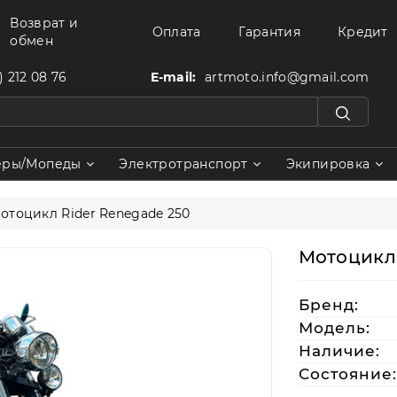
Возврат и
Оплата
Гарантия
Кредит
обмен
) 212 08 76
E-mail:
artmoto.info@gmail.com
еры/Мопеды
Электротранспорт
Экипировка
отоцикл Rider Renegade 250
Мотоцикл 
Бренд:
Модель:
Наличие:
Состояние: