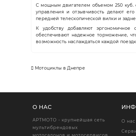
С мощным двигателем объемом 250 куб. с
управления и отзывчивость делают его
передней телескопической вилки и заднег
К удобству добавляют эргономичное 
обеспечивают надежное торможение, что
возможность наслаждаться каждой поездко
Мотоциклы в Днепре
О НАС
ИНФ
АРТМОТО - крупнейшая сеть
О нас
мультибрендовых
Серви
мотосалонов и мотосервисов