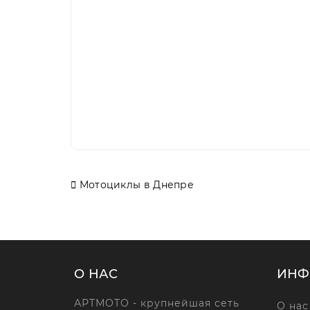
Мотоциклы в Днепре
О НАС
ИНФ
АРТМОТО - крупнейшая сеть
О нас