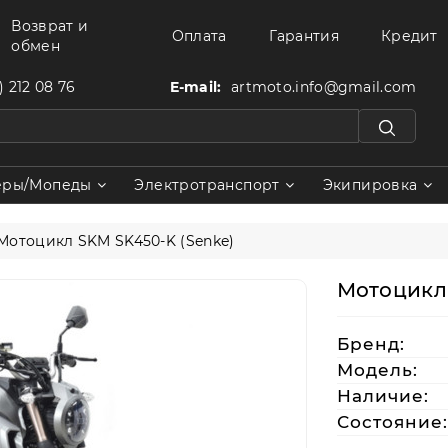
Возврат и
Оплата
Гарантия
Кредит
обмен
) 212 08 76
E-mail:
artmoto.info@gmail.com
еры/Мопеды
Электротранспорт
Экипировка
Мотоцикл SKM SK450-K (Senke)
Мотоцикл 
Бренд:
Модель:
Наличие:
Состояние: