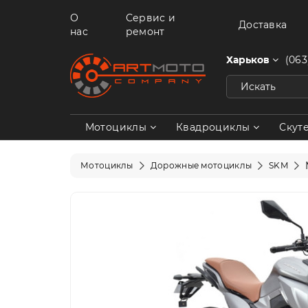
О
Сервис и
Доставка
нас
ремонт
Харьков
(063
Мотоциклы
Квадроциклы
Скут
Мотоциклы
Дорожные мотоциклы
SKM