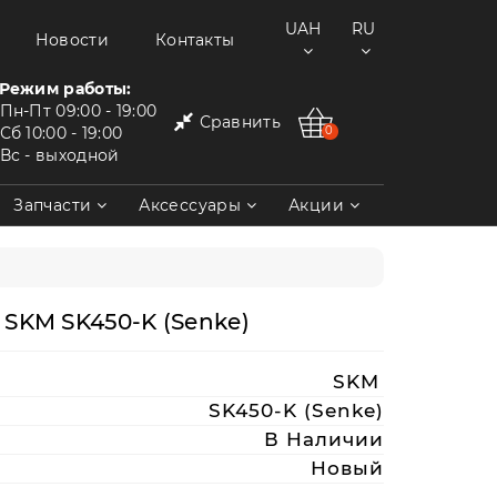
UAH
RU
Новости
Контакты
Режим работы:
Пн-Пт
09:00 - 19:00
Сравнить
Сб
10:00 - 19:00
0
Вс
- выходной
Запчасти
Аксессуары
Акции
SKM SK450-K (Senke)
SKM
SK450-K (Senke)
В Наличии
Новый