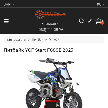
UAH
RU
0
Категории
0
Харьков
(063) 212 08 76
Мотоциклы
Мотоциклы
Питбайки
YCF
Квадроциклы
Питбайк YCF Start F88SE 2025
Скутеры/
Мопеды
Электротранспорт
Экипировка
Запчасти