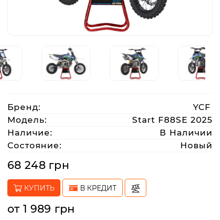
Аксессуары
Акции
Харьков
Бренд:
YCF
(063)
Модель:
Start F88SE 2025
212
Наличие:
В Наличии
08
Состояние:
Новый
76
68 248 грн
artmoto.info@gmail.com
КУПИТЬ
В КРЕДИТ
Режим
от 1 989 грн
работы: