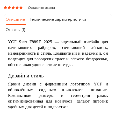
Пн-
Пт
Оставить отзыв
09:00
-
Описание
Технические характеристики
19:00
Сб
Отзывы (1)
10:00
-
YCF Start F88SE 2025
— идеальный питбайк для
19:00
Вс
начинающих райдеров, сочетающий лёгкость,
-
манёвренность и стиль. Компактный и надёжный, он
выходной
подходит для городских трасс и лёгкого бездорожья,
обеспечивая удовольствие от езды.
Дизайн и стиль
Яркий дизайн с фирменным логотипом YCF и
обновлённым сиденьем привлекает внимание.
Компактные размеры и геометрия рамы,
оптимизированная для новичков, делают питбайк
удобным для детей и подростков.