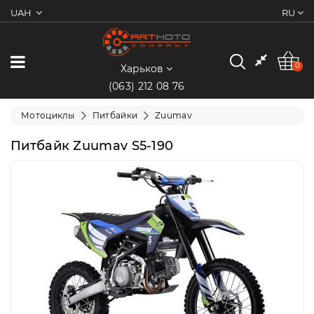
UAH
RU
0
Категории
0
Харьков
(063) 212 08 76
Мотоциклы
Мотоциклы
Питбайки
Zuumav
Квадроциклы
Питбайк Zuumav S5-190
Скутеры/
Мопеды
Электротранспорт
Экипировка
Запчасти