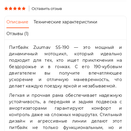
Пн-
Пт
Оставить отзыв
09:00
-
Описание
Технические характеристики
19:00
Сб
Отзывы (1)
10:00
-
Питбайк Zuumav S5-190 — это мощный и
19:00
Вс
динамичный мотоцикл, который идеально
-
подходит для тех, кто ищет приключения на
выходной
бездорожье и в гонках. С его 190-кубовым
двигателем вы получите впечатляющее
ускорение и отличную маневренность, что
делает каждую поездку яркой и незабываемой.
Легкая и прочная рама обеспечивает надежную
устойчивость, а передняя и задняя подвеска с
амортизаторами гарантируют комфорт и
контроль даже на сложных маршрутах. Стильный
дизайн и агрессивные линии делают этот
питбайк не только функциональным, но и