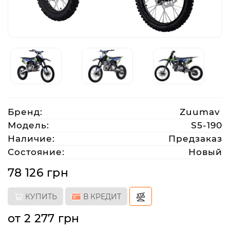
Аксессуары
Акции
Харьков
Бренд:
Zuumav
(063)
Модель:
S5-190
212
Наличие:
Предзаказ
08
Состояние:
Новый
76
78 126 грн
artmoto.info@gmail.com
КУПИТЬ
В КРЕДИТ
Режим
от 2 277 грн
работы: