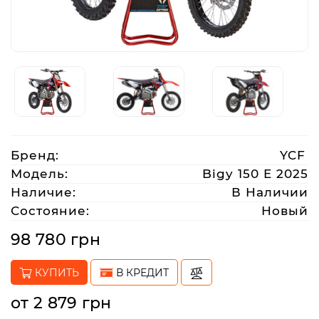
Аксессуары
Акции
Харьков
Бренд:
YCF
(063)
Модель:
Bigy 150 E 2025
212
Наличие:
В Наличии
08
Состояние:
Новый
76
98 780 грн
artmoto.info@gmail.com
КУПИТЬ
В КРЕДИТ
Режим
от 2 879 грн
работы: