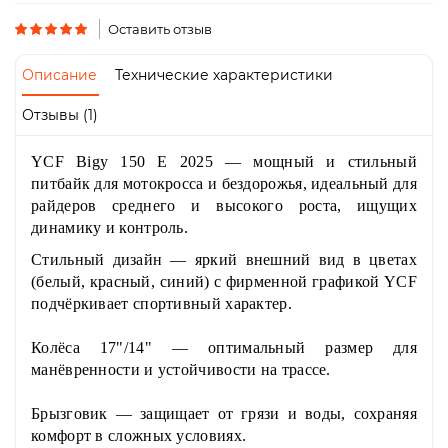
Пн-
Пт
Оставить отзыв
09:00
-
Описание
Технические характеристики
19:00
Сб
Отзывы (1)
10:00
-
YCF Bigy 150 E 2025
— мощный и стильный
19:00
Вс
питбайк для мотокросса и бездорожья, идеальный для
-
райдеров среднего и высокого роста, ищущих
выходной
динамику и контроль.
Стильный дизайн
— яркий внешний вид в цветах
(белый, красный, синий) с фирменной графикой YCF
подчёркивает спортивный характер.
Колёса 17"/14"
— оптимальный размер для
манёвренности и устойчивости на трассе.
Брызговик
— защищает от грязи и воды, сохраняя
комфорт в сложных условиях.