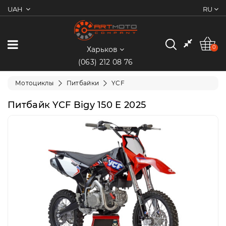
UAH
RU
0
Категории
0
Харьков
(063) 212 08 76
Мотоциклы
Мотоциклы
Питбайки
YCF
Квадроциклы
Питбайк YCF Bigy 150 E 2025
Скутеры/
Мопеды
Электротранспорт
Экипировка
Запчасти