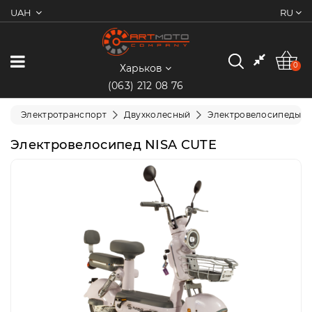
UAH
RU
0
Категории
0
Харьков
(063) 212 08 76
Мотоциклы
Электротранспорт
Двухколесный
Электровелосипеды
Квадроциклы
Электровелосипед NISA CUTE
Скутеры/
Мопеды
Электротранспорт
Экипировка
Запчасти