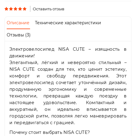
Пн-
Пт
Оставить отзыв
09:00
-
Описание
Технические характеристики
19:00
Сб
Отзывы (3)
10:00
-
Электровелосипед NISA CUTE – изящность в
19:00
Вс
движении!
-
Элегантный, лёгкий и невероятно стильный –
выходной
NISA CUTE создан для тех, кто ценит эстетику,
комфорт и свободу передвижения. Этот
электровелосипед сочетает утончённый дизайн,
продуманную эргономику и современные
технологии, превращая каждую поездку в
настоящее удовольствие. Компактный и
аккуратный, он идеально вписывается в
городской ритм, позволяя легко маневрировать
и передвигаться с грацией.
Почему стоит выбрать NISA CUTE?