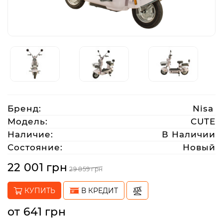
Аксессуары
Акции
Харьков
Бренд:
Nisa
(063)
Модель:
CUTE
212
Наличие:
В Наличии
08
Состояние:
Новый
76
22 001 грн
29 859 грн
artmoto.info@gmail.com
КУПИТЬ
В КРЕДИТ
Режим
от 641 грн
работы: