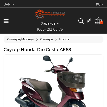
UAH
RU
0
Категории
0
Харьков
(063) 212 08 76
Мотоциклы
Скутеры/Мопеды
Скутеры
Honda
Квадроциклы
Скутер Honda Dio Cesta AF68
Скутеры/
Мопеды
Электротранспорт
Экипировка
Запчасти