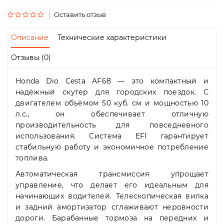
Пн-
Пт
Оставить отзыв
09:00
-
Описание
Технические характеристики
19:00
Сб
Отзывы (0)
10:00
-
Honda Dio Cesta AF68 — это компактный и
19:00
Вс
надёжный скутер для городских поездок. С
-
двигателем объёмом 50 куб. см и мощностью 10
выходной
л.с., он обеспечивает отличную
производительность для повседневного
использования. Система EFI гарантирует
стабильную работу и экономичное потребление
топлива.
Автоматическая трансмиссия упрощает
управление, что делает его идеальным для
начинающих водителей. Телескопическая вилка
и задний амортизатор сглаживают неровности
дороги. Барабанные тормоза на передних и