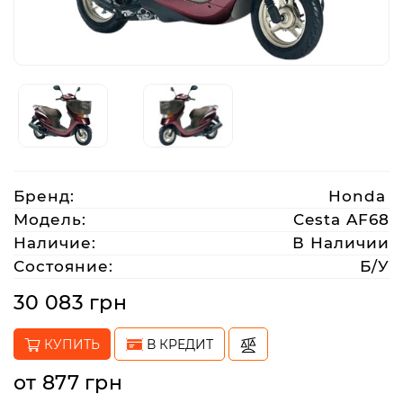
Аксессуары
Акции
Харьков
Бренд:
Honda
(063)
Модель:
Cesta AF68
212
Наличие:
В Наличии
08
Состояние:
Б/У
76
30 083 грн
artmoto.info@gmail.com
КУПИТЬ
В КРЕДИТ
Режим
от 877 грн
работы: