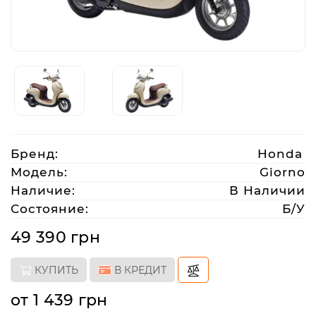
Аксессуары
Акции
Харьков
Бренд:
Honda
(063)
Модель:
Giorno
212
Наличие:
В Наличии
08
Состояние:
Б/У
76
49 390 грн
artmoto.info@gmail.com
КУПИТЬ
В КРЕДИТ
Режим
от 1 439 грн
работы: