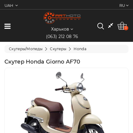
UAH
RU
0
Категории
0
Харьков
(063) 212 08 76
Мотоциклы
Скутеры/Мопеды
Скутеры
Honda
Квадроциклы
Скутер Honda Giorno AF70
Скутеры/
Мопеды
Электротранспорт
Экипировка
Запчасти