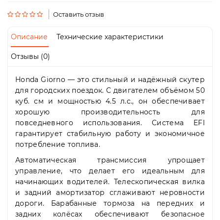
Пн-
Пт
Оставить отзыв
09:00
-
Описание
Технические характеристики
19:00
Сб
Отзывы (0)
10:00
-
Honda Giorno — это стильный и надёжный скутер
19:00
Вс
для городских поездок. С двигателем объёмом 50
-
куб. см и мощностью 4.5 л.с., он обеспечивает
выходной
хорошую производительность для
повседневного использования. Система EFI
гарантирует стабильную работу и экономичное
потребление топлива.
Автоматическая трансмиссия упрощает
управление, что делает его идеальным для
начинающих водителей. Телескопическая вилка
и задний амортизатор сглаживают неровности
дороги. Барабанные тормоза на передних и
задних колёсах обеспечивают безопасное