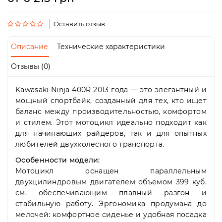
Пн-
Пт
09:00
Оставить отзыв
-
19:00
Описание
Технические характеристики
Сб
10:00
Отзывы (0)
-
19:00
Kawasaki Ninja 400R 2013 года — это элегантный и
Вс
мощный спортбайк, созданный для тех, кто ищет
-
выходной
баланс между производительностью, комфортом
и стилем. Этот мотоцикл идеально подходит как
для начинающих райдеров, так и для опытных
любителей двухколесного транспорта.
Особенности модели:
Мотоцикл оснащен параллельным
двухцилиндровым двигателем объемом 399 куб.
см, обеспечивающим плавный разгон и
стабильную работу. Эргономика продумана до
мелочей: комфортное сиденье и удобная посадка