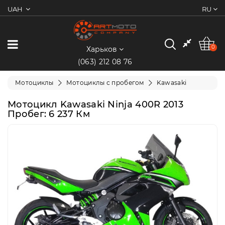
UAH
RU
0
Категории
0
Харьков
(063) 212 08 76
Мотоциклы
Мотоциклы
Мотоциклы с пробегом
Kawasaki
Квадроциклы
Мотоцикл Kawasaki Ninja 400R 2013
Пробег: 6 237 Км
Скутеры/
Мопеды
Электротранспорт
Экипировка
Запчасти