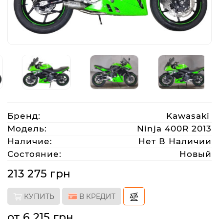
Аксессуары
Акции
Харьков
Бренд:
Kawasaki
(063)
212
Модель:
Ninja 400R 2013
08
Наличие:
Нет В Наличии
76
Состояние:
Новый
213 275 грн
artmoto.info@gmail.com
КУПИТЬ
В КРЕДИТ
Режим
работы:
от 6 215 грн