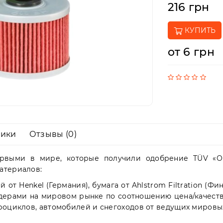
216 грн
КУПИТЬ
от 6 грн
тики
Отзывы (0)
первыми в мире, которые получили одобрение TÜV «О
атериалов:
ей от Henkel (Германия), бумага от Ahlstrom Filtration (Фи
идерами на мировом рынке по соотношению цена/качеств
дроциклов, автомобилей и снегоходов от ведущих мировы