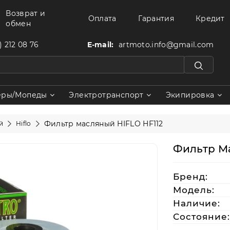
Возврат и
Оплата
Гарантия
Кредит
обмен
) 212 08 76
E-mail:
artmoto.info@gmail.com
еры/Мопеды
Электротранспорт
Экипировка
Фильтр масляный HIFLO HF112
й
Hiflo
Фильтр Ма
Бренд:
Модель:
Наличие:
Состояние: