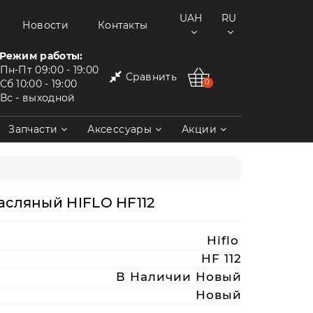
UAH
RU
Новости
Контакты
Режим работы:
Пн-Пт
09:00 - 19:00
Сравнить
Сб
10:00 - 19:00
0
Вс
- выходной
Запчасти
Аксессуары
Акции
сляный HIFLO HF112
Hiflo
HF 112
В Наличии Новый
Новый