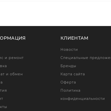
ОРМАЦИЯ
КЛИЕНТАМ
Новости
с и ремонт
Специальные предложе
вка
Бренды
ат и обмен
Карта сайта
та
Оферта
тия
Политика
ит
конфиденциальности
кты