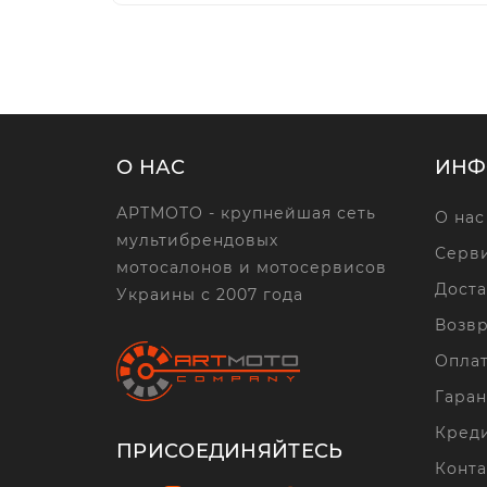
О НАС
ИНФ
АРТМОТО - крупнейшая сеть
О нас
мультибрендовых
Серви
мотосалонов и мотосервисов
Доста
Украины с 2007 года
Возвр
Опла
Гаран
Кред
ПРИСОЕДИНЯЙТЕСЬ
Конта