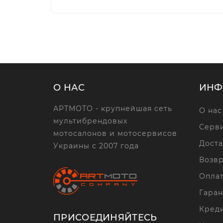
О НАС
ИНФ
АРТМОТО - крупнейшая сеть
О нас
мультибрендовых
Серви
мотосалонов и мотосервисов
Доста
Украины с 2007 года
Возвр
Опла
Гаран
Кред
ПРИСОЕДИНЯЙТЕСЬ