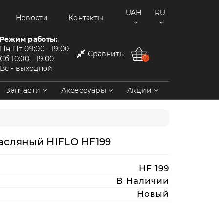
UAH
RU
Новости
Контакты
Режим работы:
Пн-Пт
09:00 - 19:00
Сравнить
Сб
10:00 - 19:00
0
Вс
- выходной
Запчасти
Аксессуары
Акции
асляный HIFLO HF199
HF 199
В Наличии
Новый