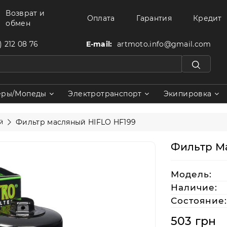
Возврат и
Оплата
Гарантия
Кредит
обмен
) 212 08 76
E-mail:
artmoto.info@gmail.com
еры/Мопеды
Электротранспорт
Экипировка
Фильтр масляный HIFLO HF199
й
Фильтр М
Модель:
Наличие:
Состояние:
503 грн