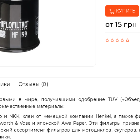
КУПИТЬ
от 15 грн
тики
Отзывы (0)
первыми в мире, получившими одобрение TÜV («Объед
окачественные материалы:
ho и NKK, клей от немецкой компании Henkel, а также
ingsworth & Vose и японской Awa Paper. Эти фильтры пр
широкий ассортимент фильтров для мотоциклов, скутеров
ники.