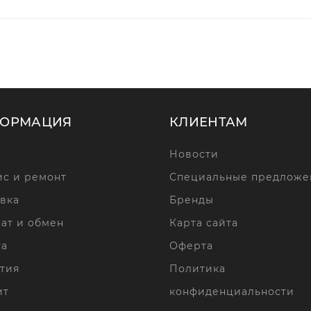
ОРМАЦИЯ
КЛИЕНТАМ
Новости
с и ремонт
Специальные предложе
вка
Бренды
ат и обмен
Карта сайта
та
Оферта
тия
Политика
ит
конфиденциальности