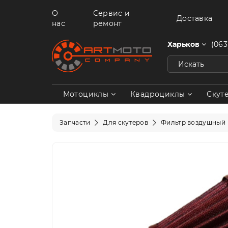
О
Сервис и
Доставка
нас
ремонт
Харьков
(063
Мотоциклы
Квадроциклы
Скут
Запчасти
Для скутеров
Фильтр воздушный