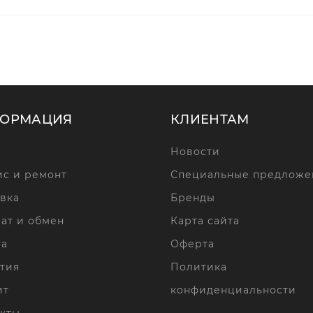
ОРМАЦИЯ
КЛИЕНТАМ
Новости
с и ремонт
Специальные предложе
вка
Бренды
ат и обмен
Карта сайта
та
Оферта
тия
Политика
ит
конфиденциальности