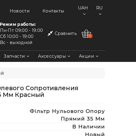
UAH
RU
Новости
Контакты
Режим работы:
Пн-Пт
09:00 - 19:00
Сравнить
Сб
10:00 - 19:00
0
Вс
- выходной
Запчасти
Аксессуары
Акции
ый
улевого Сопротивления
5 Мм Красный
Фільтр Нульового Опору
Прямий 35 Мм
В Наличии
Новый