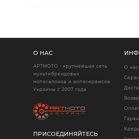
О НАС
ИНФ
АРТМОТО - крупнейшая сеть
О нас
мультибрендовых
Серви
мотосалонов и мотосервисов
Доста
Украины с 2007 года
Возвр
Опла
Гаран
Кред
ПРИСОЕДИНЯЙТЕСЬ