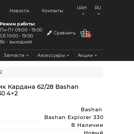
UAH
RU
Новости
Контакты
Режим работы:
Пн-Пт
09:00 - 19:00
Сравнить
Сб
10:00 - 19:00
0
Вс
- выходной
Запчасти
Аксессуары
Акции
2
к Кардана 62/28 Bashan
30 4×2
Bashan
Bashan Explorer 330
В Наличии
Новый