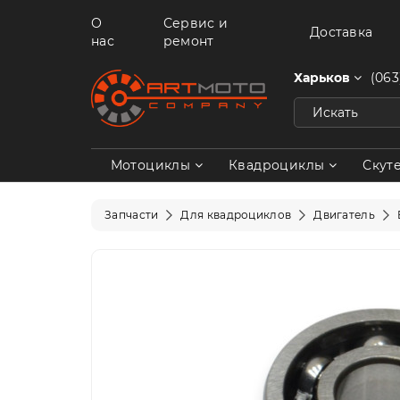
О
Сервис и
Доставка
нас
ремонт
Харьков
(063
Мотоциклы
Квадроциклы
Скут
Запчасти
Для квадроциклов
Двигатель