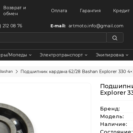
Возврат и
Оплата
Гарантия
Кредит
обмен
) 212 08 76
E-mail:
artmoto.info@gmail.com
еры/Мопеды
Электротранспорт
Экипировка
Подшипник кардана 62/28 Bashan Explorer 330 4×
Bashan
Подшипни
Explorer 3
Бренд:
Модель:
Наличие:
Состояние: