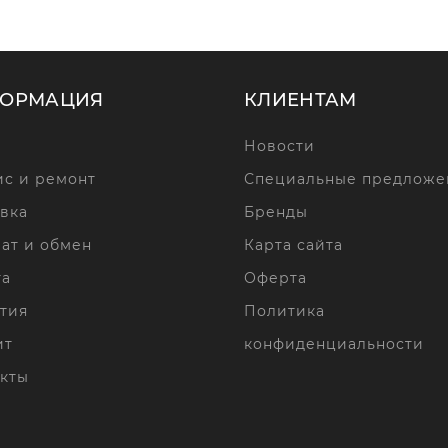
ОРМАЦИЯ
КЛИЕНТАМ
Новости
с и ремонт
Специальные предложе
вка
Бренды
ат и обмен
Карта сайта
та
Оферта
тия
Политика
ит
конфиденциальности
кты