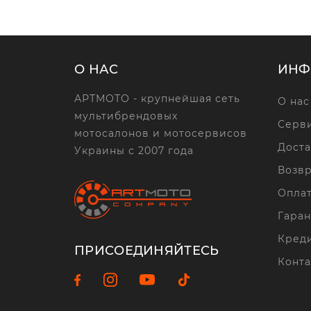
О НАС
ИНФ
АРТМОТО - крупнейшая сеть
О нас
мультибрендовых
Серви
мотосалонов и мотосервисов
Доста
Украины с 2007 года
Возвр
Опла
Гаран
Кред
ПРИСОЕДИНЯЙТЕСЬ
Конта