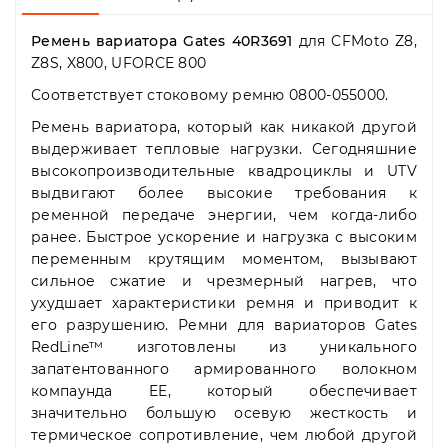
Пн-
Пт
Ремень вариатора Gates 40R3691
для CFMoto Z8,
09:00
Z8S, X800, UFORCE 800
-
19:00
Соответствует стоковому ремню 0800-055000.
Сб
10:00
Ремень вариатора, который как никакой другой
-
выдерживает тепловые нагрузки. Сегодняшние
19:00
высокопроизводительные квадроциклы и UTV
Вс
выдвигают более высокие требования к
-
ременной передаче энергии, чем когда-либо
выходной
ранее. Быстрое ускорение и нагрузка с высоким
переменным крутящим моментом, вызывают
сильное сжатие и чрезмерный нагрев, что
ухудшает характеристики ремня и приводит к
его разрушению. Ремни для вариаторов Gates
RedLine™ изготовлены из уникального
запатентованного армированного волокном
компаунда EE, который обеспечивает
значительно большую осевую жесткость и
термическое сопротивление, чем любой другой