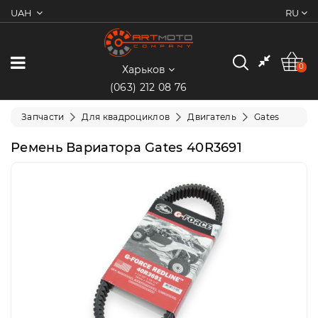
UAH
RU
0
Категории
0
Харьков
(063) 212 08 76
Мотоциклы
Запчасти
Для квадроциклов
Двигатель
Gates
Квадроциклы
Ремень Вариатора Gates 40R3691
Скутеры/
Мопеды
Электротранспорт
Экипировка
Запчасти