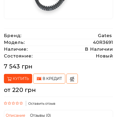
Аксессуары
Акции
Бренд:
Gates
Модель:
40R3691
Харьков
Наличие:
В Наличии
Состояние:
Новый
(063)
7 543 грн
212
08
КУПИТЬ
В КРЕДИТ
76
от 220 грн
artmoto.info@gmail.com
Оставить отзыв
Режим
работы:
Описание
Отзывы (0)