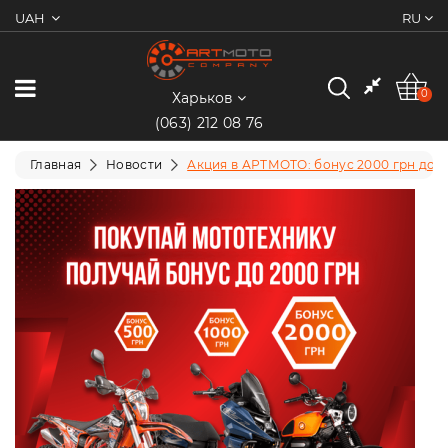
UAH
RU
0
Категории
0
Харьков
(063) 212 08 76
Мотоциклы
Главная
Новости
Акция в АРТМОТО: бонус 2000 грн до 1
Квадроциклы
Скутеры/
Мопеды
Электротранспорт
Экипировка
Запчасти