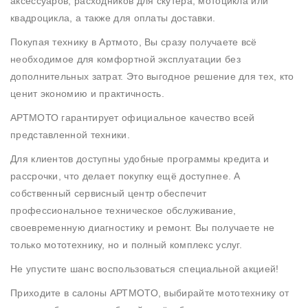
аксессуаров, расходников для скутера, мотоцикла или
Пн-
Пт
квадроцикла, а также для оплаты доставки.
09:00
Покупая технику в Артмото, Вы сразу получаете всё
-
19:00
необходимое для комфортной эксплуатации без
Сб
дополнительных затрат. Это выгодное решение для тех, кто
10:00
ценит экономию и практичность.
-
19:00
АРТМОТО гарантирует официальное качество всей
Вс
представленной техники.
-
выходной
Для клиентов доступны удобные программы кредита и
рассрочки, что делает покупку ещё доступнее. А
собственный сервисный центр обеспечит
профессиональное техническое обслуживание,
своевременную диагностику и ремонт. Вы получаете не
только мототехнику, но и полный комплекс услуг.
Не упустите шанс воспользоваться специальной акцией!
Приходите в салоны АРТМОТО, выбирайте мототехнику от