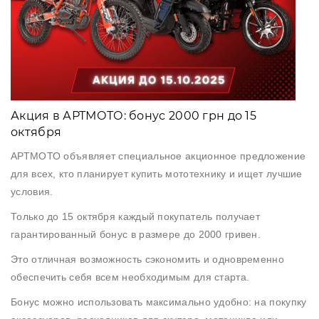
Аксессуары
Акции
Акция в АРТМОТО: бонус 2000 грн до 15
Харьков
октября
АРТМОТО объявляет специальное акционное предложение
(063)
для всех, кто планирует купить мототехнику и ищет лучшие
212
условия.
08
76
Только до 15 октября каждый покупатель получает
гарантированный бонус в размере до 2000 гривен.
Это отличная возможность сэкономить и одновременно
artmoto.info@gmail.com
обеспечить себя всем необходимым для старта.
Режим
Бонус можно использовать максимально удобно: на покупку
работы: