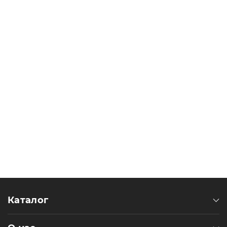
Аксессуары
Акции
Харьков
(063)
212
08
76
artmoto.info@gmail.com
Каталог
Режим
работы: