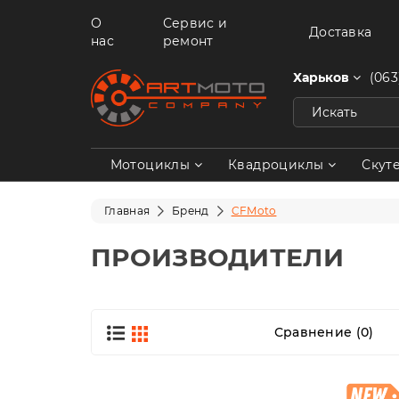
О
Сервис и
Доставка
нас
ремонт
Харьков
(063
Мотоциклы
Квадроциклы
Скут
Главная
Бренд
CFMoto
ПРОИЗВОДИТЕЛИ
Сравнение (0)