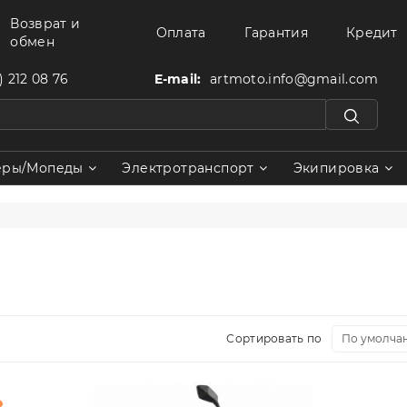
Возврат и
Оплата
Гарантия
Кредит
обмен
) 212 08 76
E-mail:
artmoto.info@gmail.com
еры/Мопеды
Электротранспорт
Экипировка
Сортировать по