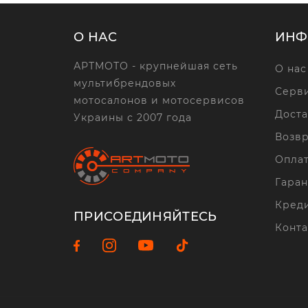
О НАС
ИНФ
АРТМОТО - крупнейшая сеть
О нас
мультибрендовых
Серви
мотосалонов и мотосервисов
Доста
Украины с 2007 года
Возвр
Опла
Гаран
Кред
ПРИСОЕДИНЯЙТЕСЬ
Конта