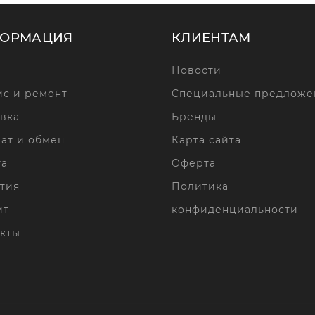
ОРМАЦИЯ
КЛИЕНТАМ
Новости
с и ремонт
Специальные предложе
вка
Бренды
ат и обмен
Карта сайта
та
Оферта
тия
Политика
ит
конфиденциальности
кты