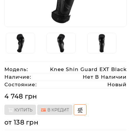
Аксессуары
Акции
Харьков
Модель:
Knee Shin Guard EXT Black
(063)
212
Наличие:
Нет В Наличии
08
Состояние:
Новый
76
4 748 грн
artmoto.info@gmail.com
КУПИТЬ
В КРЕДИТ
Режим
от 138 грн
работы: