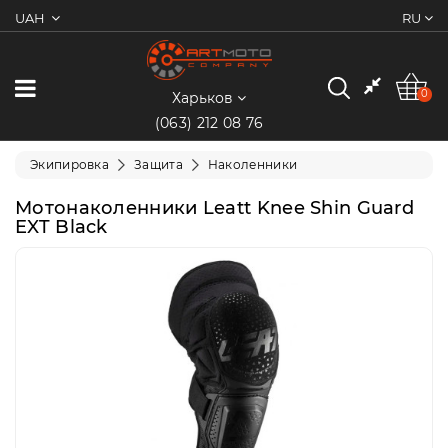
UAH
RU
0
Категории
0
Харьков
(063) 212 08 76
Мотоциклы
Экипировка
Защита
Наколенники
Квадроциклы
Мотонаколенники Leatt Knee Shin Guard
EXT Black
Скутеры/
Мопеды
Электротранспорт
Экипировка
Запчасти