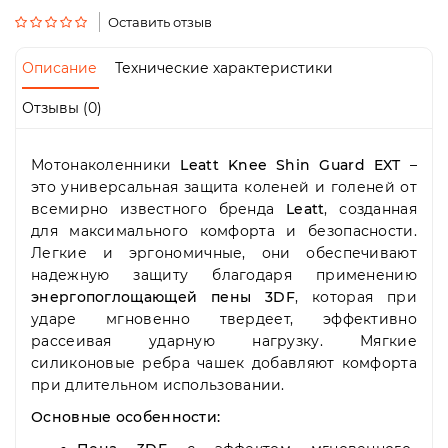
Пн-
Оставить отзыв
Пт
09:00
-
Описание
Технические характеристики
19:00
Сб
Отзывы (0)
10:00
-
19:00
Мотонаколенники
Leatt Knee Shin Guard EXT
–
Вс
это универсальная защита коленей и голеней от
-
всемирно известного бренда
Leatt
, созданная
выходной
для максимального комфорта и безопасности.
Легкие и эргономичные, они обеспечивают
надежную защиту благодаря применению
энергопоглощающей пены 3DF
, которая при
ударе мгновенно твердеет, эффективно
рассеивая ударную нагрузку. Мягкие
силиконовые ребра чашек добавляют комфорта
при длительном использовании.
Основные особенности: