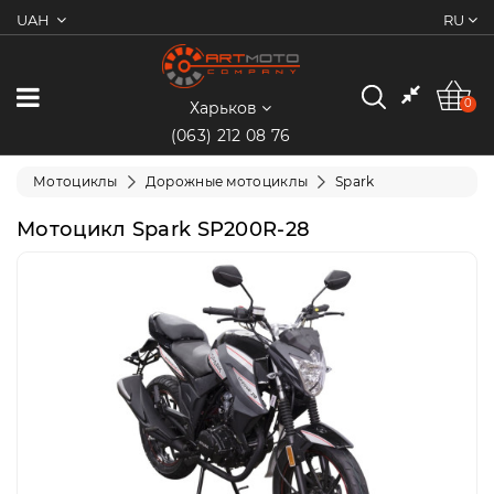
UAH
RU
0
Категории
0
Харьков
(063) 212 08 76
Мотоциклы
Мотоциклы
Дорожные мотоциклы
Spark
Квадроциклы
Мотоцикл Spark SP200R-28
Скутеры/
Мопеды
Электротранспорт
Экипировка
Запчасти