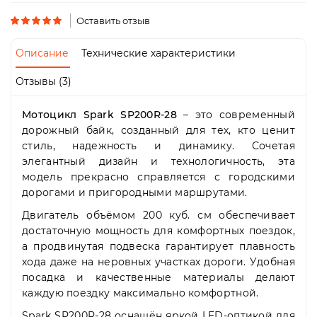
Пн-
Пт
Оставить отзыв
09:00
-
Описание
Технические характеристики
19:00
Сб
Отзывы (3)
10:00
-
Мотоцикл Spark SP200R-28
– это современный
19:00
Вс
дорожный байк, созданный для тех, кто ценит
-
стиль, надежность и динамику. Сочетая
выходной
элегантный дизайн и технологичность, эта
модель прекрасно справляется с городскими
дорогами и пригородными маршрутами.
Двигатель объёмом 200 куб. см обеспечивает
достаточную мощность для комфортных поездок,
а продвинутая подвеска гарантирует плавность
хода даже на неровных участках дороги. Удобная
посадка и качественные материалы делают
каждую поездку максимально комфортной.
Spark SP200R-28 оснащён яркой LED-оптикой для