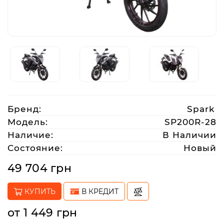
Аксессуары
Акции
Харьков
Бренд:
Spark
(063)
Модель:
SP200R-28
212
Наличие:
В Наличии
08
Состояние:
Новый
76
49 704 грн
artmoto.info@gmail.com
КУПИТЬ
В КРЕДИТ
Режим
от 1 449 грн
работы: