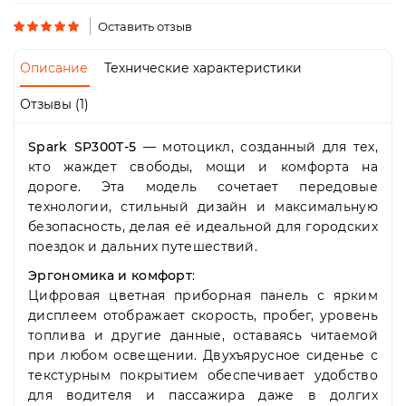
Пн-
Пт
Оставить отзыв
09:00
-
Описание
Технические характеристики
19:00
Сб
Отзывы (1)
10:00
-
Spark SP300T-5
— мотоцикл, созданный для тех,
19:00
Вс
кто жаждет свободы, мощи и комфорта на
-
дороге. Эта модель сочетает передовые
выходной
технологии, стильный дизайн и максимальную
безопасность, делая её идеальной для городских
поездок и дальних путешествий.
Эргономика и комфорт
:
Цифровая цветная приборная панель с ярким
дисплеем отображает скорость, пробег, уровень
топлива и другие данные, оставаясь читаемой
при любом освещении. Двухъярусное сиденье с
текстурным покрытием обеспечивает удобство
для водителя и пассажира даже в долгих