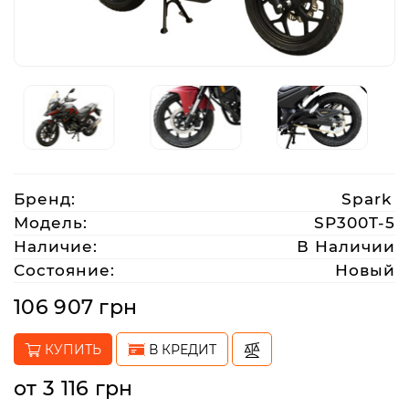
Аксессуары
Акции
Харьков
Бренд:
Spark
(063)
Модель:
SP300T-5
212
Наличие:
В Наличии
08
Состояние:
Новый
76
106 907 грн
artmoto.info@gmail.com
КУПИТЬ
В КРЕДИТ
Режим
от 3 116 грн
работы: