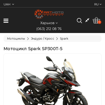
UAH
RU
0
Категории
0
Харьков
(063) 212 08 76
Мотоциклы
Мотоциклы
Эндуро / Кросс
Spark
Квадроциклы
Мотоцикл Spark SP300T-5
Скутеры/
Мопеды
Электротранспорт
Экипировка
Запчасти