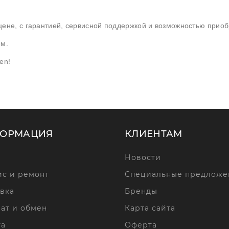
ене, с гарантией, сервисной поддержкой и возможностью приобр
ом.
en!
ОРМАЦИЯ
КЛИЕНТАМ
Новости
с и ремонт
Специальные предложе
вка
Бренды
ат и обмен
Карта сайта
та
Оферта