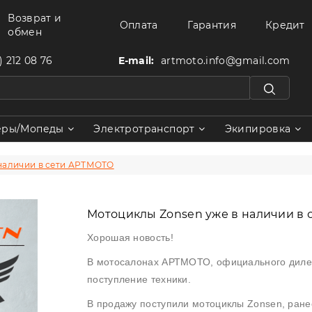
Возврат и
Оплата
Гарантия
Кредит
обмен
) 212 08 76
E-mail:
artmoto.info@gmail.com
еры/Мопеды
Электротранспорт
Экипировка
наличии в сети АРТМОТО
Мотоциклы Zonsen уже в наличии в
Хорошая новость!
В мотосалонах АРТМОТО, официального дилер
поступление техники.
В продажу поступили мотоциклы Zonsen, ране