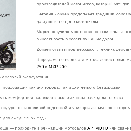
производителей мотоциклов, который уже дав
Сегодня Zonsen продолжает традиции Zongsh
доступные по цене мотоциклы.
Марка получила множество положительных отз
выносливость в условиях наших дорог.
Zonsen отзывы подтверждают: техника действ
В продаже по всей сети мотосалонов новые 
250
и
MXR 200
.
ых условий эксплуатации.
 подходящий как для города, так и для лёгкого бездорожья.
икл с комфортной посадкой и экономичным расходом топлива.
эндуро, с выносливой подвеской и универсальным протектором
л для ежедневной езды.
проще — приходите в ближайший мотосалон
АРТМОТО
или свяжи