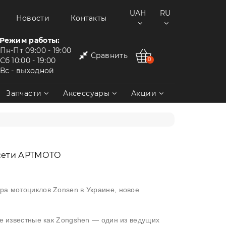
UAH
RU
Новости
Контакты
Режим работы:
Пн-Пт
09:00 - 19:00
Сравнить
Сб
10:00 - 19:00
0
Вс
- выходной
Запчасти
Аксессуары
Акции
 сети АРТМОТО
а мотоциклов Zonsen в Украине, новое
е известные как Zongshen — один из ведущих