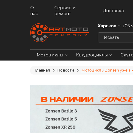
О
Сервис и
Доставка
нас
ремонт
Харьков
(063
Мотоциклы
Квадроциклы
Скут
Главная
Новости
Мотоциклы Zonsen уже в 