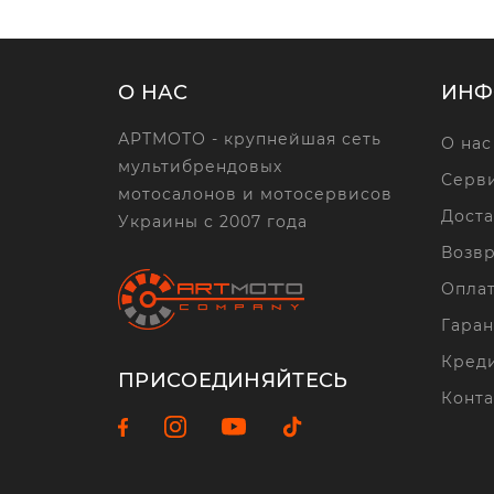
О НАС
ИНФ
АРТМОТО - крупнейшая сеть
О нас
мультибрендовых
Серви
мотосалонов и мотосервисов
Доста
Украины с 2007 года
Возвр
Опла
Гаран
Кред
ПРИСОЕДИНЯЙТЕСЬ
Конта