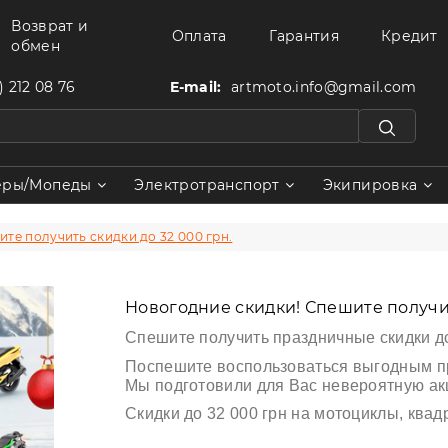
Возврат и
Оплата
Гарантия
Кредит
обмен
) 212 08 76
E-mail:
artmoto.info@gmail.com
еры/Мопеды
Электротранспорт
Экипировка
те получить скидки до 32 000 грн.
Новогодние скидки! Спешите получит
Спешите получить
праздничные
скидки д
Поспешите воспользоваться выгодным 
Мы подготовили для Вас невероятную ак
Скидки до 32 000 грн
на мотоциклы, квад