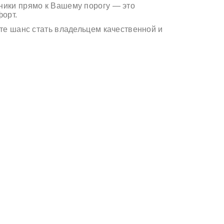
хники прямо к Вашему порогу
— это
орт.
те шанс стать владельцем качественной и