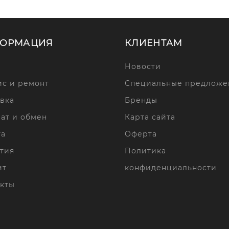
ОРМАЦИЯ
КЛИЕНТАМ
Новости
с и ремонт
Специальные предложе
вка
Бренды
ат и обмен
Карта сайта
та
Оферта
тия
Политика
ит
конфиденциальности
кты