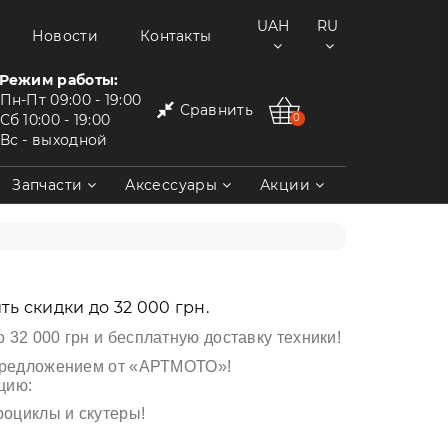
UAH
RU
Новости
Контакты
Режим работы:
Пн-Пт
09:00 - 19:00
Сравнить
Сб
10:00 - 19:00
0
Вс
- выходной
Запчасти
Аксессуары
Акции
ь скидки до 32 000 грн.
о 32 000 грн и бесплатную доставку техники!
предложением от «АРТМОТО»!
цию:
роциклы
и скутеры
!