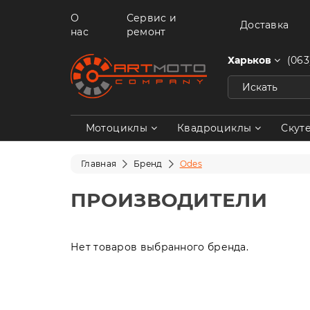
О
Сервис и
Доставка
нас
ремонт
Харьков
(063
Мотоциклы
Квадроциклы
Скут
Главная
Бренд
Odes
ПРОИЗВОДИТЕЛИ
Нет товаров выбранного бренда.