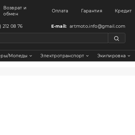
Возврат и
Оплата
Гарантия
Кредит
обмен
) 212 08 76
E-mail:
artmoto.info@gmail.com
еры/Мопеды
Электротранспорт
Экипировка