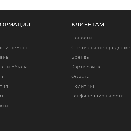
ОРМАЦИЯ
КЛИЕНТАМ
Новости
с и ремонт
Специальные предложе
вка
Бренды
ат и обмен
Карта сайта
та
Оферта
тия
Политика
ит
конфиденциальности
кты