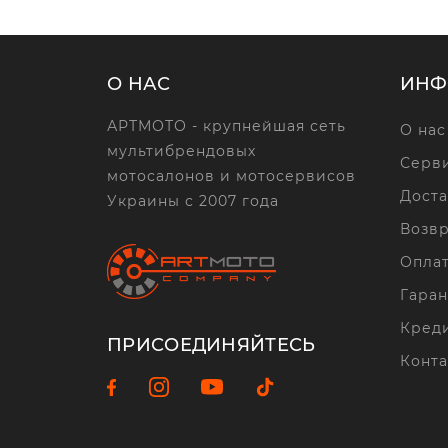
О НАС
ИНФ
АРТМОТО - крупнейшая сеть
О нас
мультибрендовых
Серви
мотосалонов и мотосервисов
Доста
Украины с 2007 года
Возвр
Опла
Гаран
Кред
ПРИСОЕДИНЯЙТЕСЬ
Конта