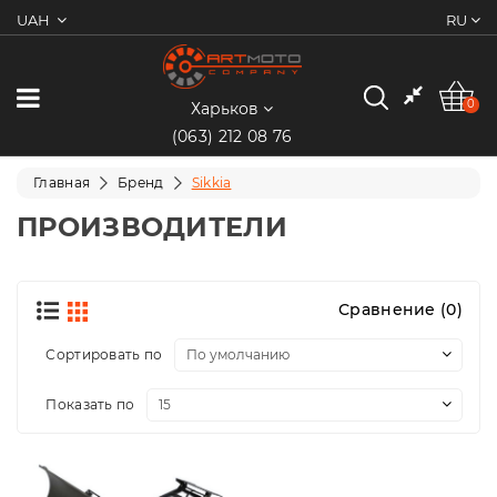
UAH
RU
0
Категории
0
Харьков
(063) 212 08 76
Мотоциклы
Главная
Бренд
Sikkia
Квадроциклы
ПРОИЗВОДИТЕЛИ
Скутеры/
Мопеды
Сравнение (0)
Электротранспорт
Сортировать по
Показать по
Экипировка
Запчасти