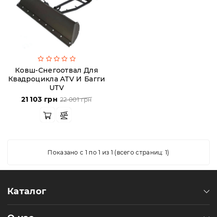
Аксессуары
Акции
Ковш-Снегоотвал Для
Квадроцикла ATV И Багги
Харьков
UTV
21 103 грн
22 001 грн
(063)
212
08
76
Показано с 1 по 1 из 1 (всего страниц: 1)
artmoto.info@gmail.com
Каталог
Режим
работы: