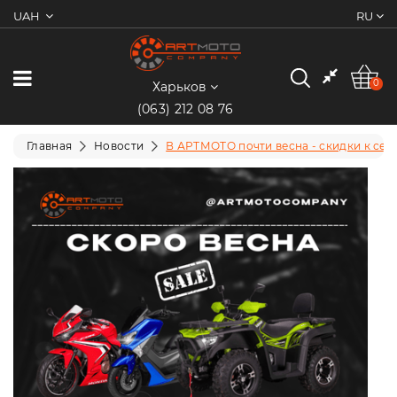
UAH
RU
0
Категории
0
Харьков
(063) 212 08 76
Мотоциклы
Главная
Новости
В АРТМОТО почти весна - скидки к сез
Квадроциклы
Скутеры/
Мопеды
Электротранспорт
Экипировка
Запчасти