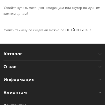
Пн-
Пт
Успейте купить мотоцикл, квадроцикл или скутер по лучшим
09:00
зимним ценам!
-
19:00
Сб
10:00
Купить технику со скидками можно по
ЭТОЙ ССЫЛКЕ
!
-
19:00
Вс
-
выходной
Каталог
О нас
Информация
Клиентам