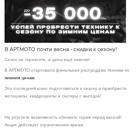
Аксессуары
Акции
В АРТМОТО почти весна - скидки к сезону!
Харьков
Сезон на горизонте, а цены ещё зимние!
В АРТМОТО стартовала финальная распродажа техники по
(063)
зимним ценам.
212
08
Это последний шанс подготовиться к сезону и приобрести
76
мотоциклы, квадроциклы и скутеры с выгодой!
artmoto.info@gmail.com
Не упустите возможность обновить гараж перед весной!
Акция действует ограниченное время.
Режим
работы: